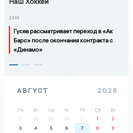
Наш Хоккей
23:01
Гусев рассматривает переход в «Ак
Барс» после окончания контракта с
«Динамо»
АВГУСТ
2026
Пн
Вт
Ср
Чт
Пт
Сб
Вс
27
28
29
30
31
1
2
3
4
5
6
7
8
9