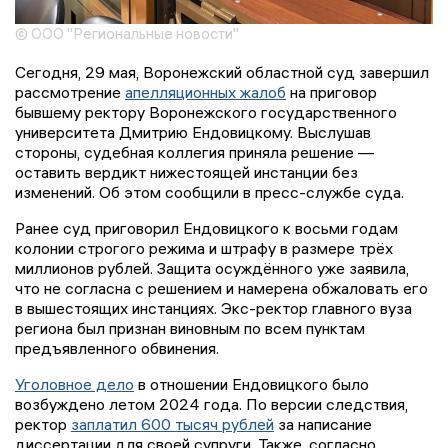
© ООО "Региональные новости"
Сегодня, 29 мая, Воронежский областной суд завершил
рассмотрение
апелляционных жалоб
на приговор
бывшему ректору Воронежского государственного
университета Дмитрию Ендовицкому. Выслушав
стороны, судебная коллегия приняла решение —
оставить вердикт нижестоящей инстанции без
изменений. Об этом сообщили в пресс-службе суда.
Ранее суд приговорил Ендовицкого к восьми годам
колонии строгого режима и штрафу в размере трёх
миллионов рублей. Защита осуждённого уже заявила,
что не согласна с решением и намерена обжаловать его
в вышестоящих инстанциях. Экс-ректор главного вуза
региона был признан виновным по всем пунктам
предъявленного обвинения.
Уголовное дело
в отношении Ендовицкого было
возбуждено летом 2024 года. По версии следствия,
ректор
заплатил 600 тысяч рублей
за написание
диссертации для своей супруги. Также, согласно