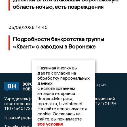
область ночью, есть повреждения
05/08/2026 14:40
Подробности банкротства группы
«Квант» с заводом в Воронеже
Нажимая кнопку вы
даете согласие на
обработку персональных
данных
ВОРОНЕЖСКИЕ
2019 © VORONEZHNEWS.RU | СИ
с использованием
НОВОСТИ
«Воронежские новости»
интернет-сервиса
Яндекс.Метрика,
Учредитель (соучредители): Общество с ограниченной
top.mail.ru, LiveInternet.
ответственностью "РЕГИОНАЛЬНЫЕ НОВОСТИ" (ОГРН
На сайте используются
1107154017354)
cookie. Оставаясь на
Главный редактор: Пирогов А.А.
сайте, вы принимаете
все условия
Телефон редакции: +7 (473) 262 77 92