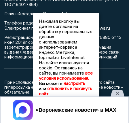
1107154017354)
Главный редактор: Пирогов А.А.
Нажимая кнопку вы
Телефон редакции: +7 (473) 262 77 92
даете согласие на
info@voronezhnews.ru
Электронная почта редакции:
обработку персональных
данных
Регистрационный номер: серия Эл № ФС 77 - 75880 от 13
с использованием
июня 2019г. согласно выписке из реестра
интернет-сервиса
зарегистрированных средств массовой информации
выдана Федеральной службой по надзору в сфере связи,
Яндекс.Метрика,
информационных технологий и массовых коммуникаций
top.mail.ru, LiveInternet.
На сайте используются
cookie. Оставаясь на
сайте, вы принимаете
все
условия использования.
При использовании любого материала с данного сайта
Вы можете
настроить
гиперссылка на Сетевое издание «Воронежские новости»
или
отклонить и покинуть
обязательна.
сайт
Сообщения на сером фоне размещены на правах рекламы
Принять
@mazov
MAX
Написать директору в телеграм
или
О холдинге
Вакансии
Реклама