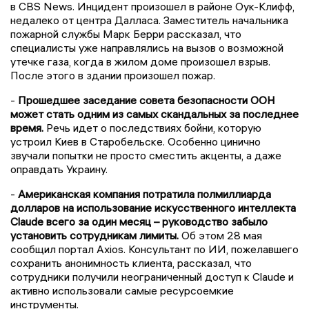
в CBS News. Инцидент произошел в районе Оук-Клифф,
недалеко от центра Далласа. Заместитель начальника
пожарной службы Марк Берри рассказал, что
специалисты уже направлялись на вызов о возможной
утечке газа, когда в жилом доме произошел взрыв.
После этого в здании произошел пожар.
-
Прошедшее заседание совета безопасности ООН
может стать одним из самых скандальных за последнее
время.
Речь идет о последствиях бойни, которую
устроил Киев в Старобельске. Особенно цинично
звучали попытки не просто сместить акценты, а даже
оправдать Украину.
-
Американская компания потратила полмиллиарда
долларов на использование искусственного интеллекта
Claude всего за один месяц – руководство забыло
установить сотрудникам лимиты.
Об этом 28 мая
сообщил портал Axios. Консультант по ИИ, пожелавшего
сохранить анонимность клиента, рассказал, что
сотрудники получили неограниченный доступ к Claude и
активно использовали самые ресурсоемкие
инструменты.