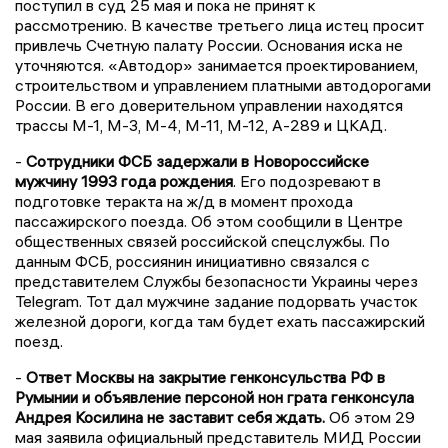
поступил в суд 25 мая и пока не принят к
рассмотрению. В качестве третьего лица истец просит
привлечь Счетную палату России. Основания иска не
уточняются. «Автодор» занимается проектированием,
строительством и управлением платными автодорогами
России. В его доверительном управлении находятся
трассы М-1, М-3, М-4, М-11, М-12, А-289 и ЦКАД.
-
Сотрудники ФСБ задержали в Новороссийске
мужчину 1993 года рождения
. Его подозревают в
подготовке теракта на ж/д в момент прохода
пассажирского поезда. Об этом сообщили в Центре
общественных связей российской спецслужбы. По
данным ФСБ, россиянин инициативно связался с
представителем Службы безопасности Украины через
Telegram. Тот дал мужчине задание подорвать участок
железной дороги, когда там будет ехать пассажирский
поезд.
-
Ответ Москвы на закрытие генконсульства РФ в
Румынии и объявление персоной нон грата генконсула
Андрея Косилина не заставит себя ждать.
Об этом 29
мая заявила официальный представитель МИД России