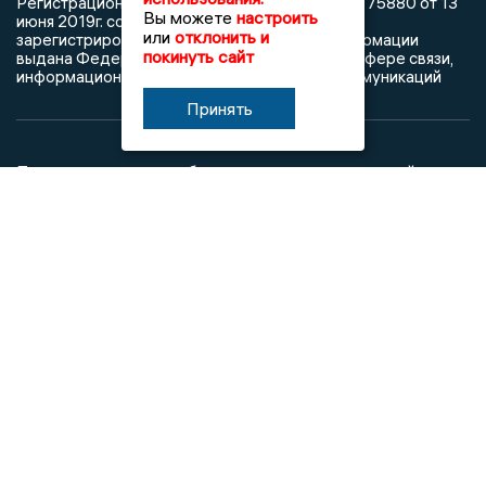
Регистрационный номер: серия Эл № ФС 77 - 75880 от 13
Вы можете
настроить
июня 2019г. согласно выписке из реестра
или
отклонить и
зарегистрированных средств массовой информации
покинуть сайт
выдана Федеральной службой по надзору в сфере связи,
информационных технологий и массовых коммуникаций
Принять
При использовании любого материала с данного сайта
гиперссылка на Сетевое издание «Воронежские новости»
обязательна.
Сообщения на сером фоне размещены на правах рекламы
@mazov
MAX
Написать директору в телеграм
или
О холдинге
Вакансии
Реклама
Дежурный по новостям
16+