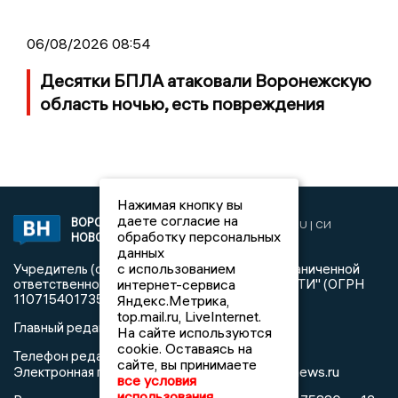
06/08/2026 08:54
Десятки БПЛА атаковали Воронежскую
область ночью, есть повреждения
Нажимая кнопку вы
даете согласие на
ВОРОНЕЖСКИЕ
2019 © VORONEZHNEWS.RU | СИ
обработку персональных
НОВОСТИ
«Воронежские новости»
данных
с использованием
Учредитель (соучредители): Общество с ограниченной
интернет-сервиса
ответственностью "РЕГИОНАЛЬНЫЕ НОВОСТИ" (ОГРН
1107154017354)
Яндекс.Метрика,
top.mail.ru, LiveInternet.
Главный редактор: Пирогов А.А.
На сайте используются
cookie. Оставаясь на
Телефон редакции: +7 (473) 262 77 92
сайте, вы принимаете
info@voronezhnews.ru
Электронная почта редакции:
все условия
использования.