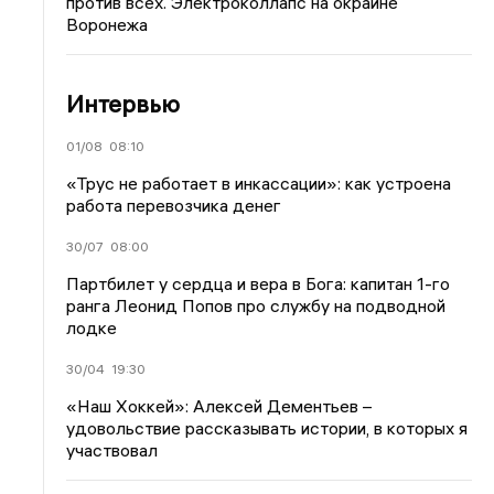
против всех. Электроколлапс на окраине
Воронежа
Интервью
01/08
08:10
«Трус не работает в инкассации»: как устроена
работа перевозчика денег
30/07
08:00
Партбилет у сердца и вера в Бога: капитан 1-го
ранга Леонид Попов про службу на подводной
лодке
30/04
19:30
«Наш Хоккей»: Алексей Дементьев –
удовольствие рассказывать истории, в которых я
участвовал