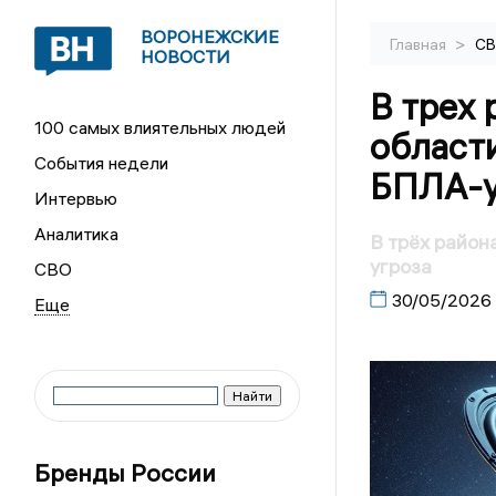
ВОРОНЕЖСКИЕ
>
Главная
С
НОВОСТИ
В трех
100 самых влиятельных людей
области
События недели
БПЛА-у
Интервью
Аналитика
В трёх район
угроза
СВО
30/05/2026
Бренды России