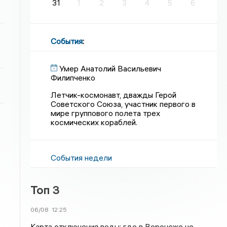
31
1
2
3
4
5
6
События
:
Умер Анатолий Васильевич
Филипченко
Летчик-космонавт, дважды Герой
Советского Союза, участник первого в
мире группового полета трех
космических кораблей.
События недели
Топ 3
06/08
12:25
Карта отключения воды: где в Воронеже не