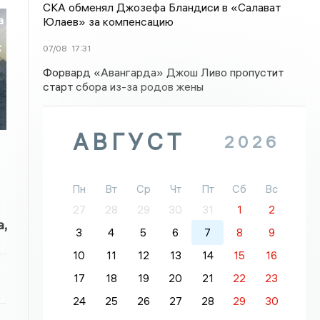
СКА обменял Джозефа Бландиси в «Салават
а
Юлаев» за компенсацию
:
07/08
17:31
Форвард «Авангарда» Джош Ливо пропустит
старт сбора из-за родов жены
АВГУСТ
2026
Пн
Вт
Ср
Чт
Пт
Сб
Вс
27
28
29
30
31
1
2
,
3
4
5
6
7
8
9
10
11
12
13
14
15
16
17
18
19
20
21
22
23
24
25
26
27
28
29
30