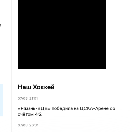
р
Наш Хоккей
07/08
21:01
«Рязань-ВДВ» победила на ЦСКА-Арене со
счётом 4:2
07/08
20:31