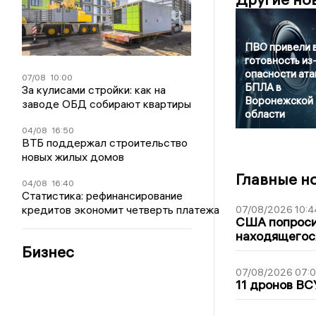
ПВО привели 
готовность из
опасности ата
07/08
10:00
БПЛА в
За кулисами стройки: как на
Воронежской
заводе ОБД собирают квартиры
области
04/08
16:50
ВТБ поддержал строительство
новых жилых домов
Главные н
04/08
16:40
Статистика: рефинансирование
кредитов экономит четверть платежа
07/08/2026 10:4
США попроси
находящегос
Бизнес
07/08/2026 07:
11 дронов ВС