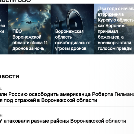
Два года с начал
вторжения в
в
Курскую область
-за
как Воронеж
ки
ПВО
Воронежская
принимал
Воронежской
область
беженцев, а
области сбила 11
освободилась от
военкоры стали
дронов за ночь
угрозы дронов
голосом правды
овости
4
ли Россию освободить американца Роберта Гилмана
я под стражей в Воронежской области
06
У атаковали разные районы Воронежской области