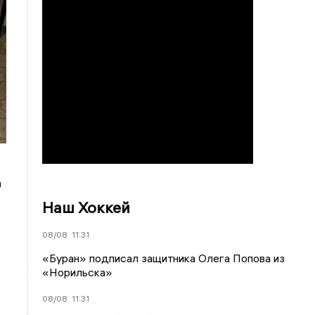
а
Наш Хоккей
08/08
11:31
«Буран» подписал защитника Олега Попова из
«Норильска»
08/08
11:31