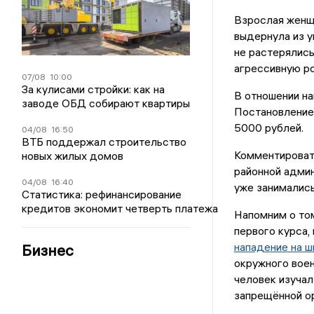
Взрослая женщи
выдернула из у
не растерялись
агрессивную р
07/08
10:00
За кулисами стройки: как на
В отношении на
заводе ОБД собирают квартиры
Постановлением
5000 рублей.
04/08
16:50
ВТБ поддержал строительство
Комментироват
новых жилых домов
районной адми
04/08
16:40
уже занимались
Статистика: рефинансирование
кредитов экономит четверть платежа
Напомним о том
первого курса,
нападение на 
Бизнес
окружного воен
человек изуча
запрещённой ор