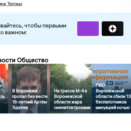
ина Теплых
вайтесь, чтобы первыми
 о важном:
вости Общество
ал
ПВО
В Воронеже
На трассе М-4 в
Воронежской
ель
пропал без вести
Воронежской
области сбили 13
18-летний Артём
области жара
беспилотников
Эделев
сменится грозами
минувшей ночью