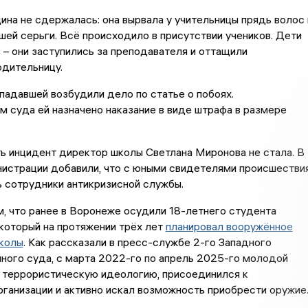
на не сдержалась: она вырвала у учительницы прядь волос 
шей серьги. Всё происходило в присутствии учеников. Дети
 – они заступились за преподавателя и оттащили
одительницу.
падавшей возбудили дело по статье о побоях.
 суда ей назначено наказание в виде штрафа в размере
ь инцидент директор школы Светлана Миронова не стала. В
нистрации добавили, что с юными свидетелями происшестви
 сотрудники антикризисной службы.
, что ранее в Воронеже осудили 18-летнего студента
 который на протяжении трёх лет
планировал вооружённое
школы
. Как рассказали в пресс-службе 2-го Западного
ного суда, с марта 2022-го по апрель 2025-го молодой
л террористическую идеологию, присоединился к
ганизации и активно искал возможность приобрести оружие