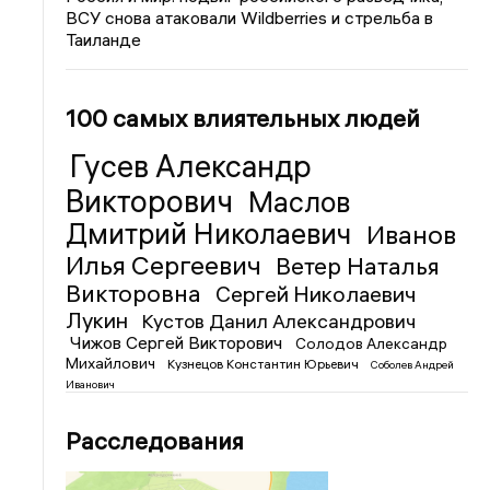
ВСУ снова атаковали Wildberries и стрельба в
Таиланде
100 самых влиятельных людей
Гусев Александр
Викторович
Маслов
Дмитрий Николаевич
Иванов
Илья Сергеевич
Ветер Наталья
Викторовна
Сергей Николаевич
Лукин
Кустов Данил Александрович
Чижов Сергей Викторович
Солодов Александр
Михайлович
Кузнецов Константин Юрьевич
Соболев Андрей
Иванович
Расследования