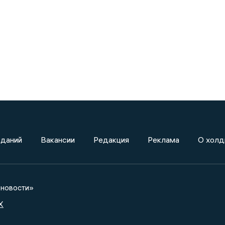
зданий
Вакансии
Редакция
Реклама
О холд
новости»
X