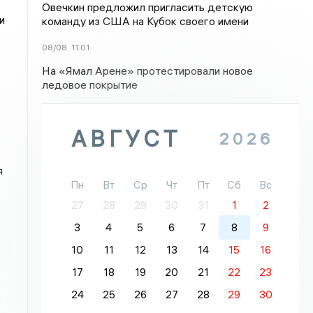
Овечкин предложил пригласить детскую
и
команду из США на Кубок своего имени
08/08
11:01
На «Ямал Арене» протестировали новое
ледовое покрытие
АВГУСТ
2026
я
Пн
Вт
Ср
Чт
Пт
Сб
Вс
27
28
29
30
31
1
2
3
4
5
6
7
8
9
10
11
12
13
14
15
16
17
18
19
20
21
22
23
.
24
25
26
27
28
29
30