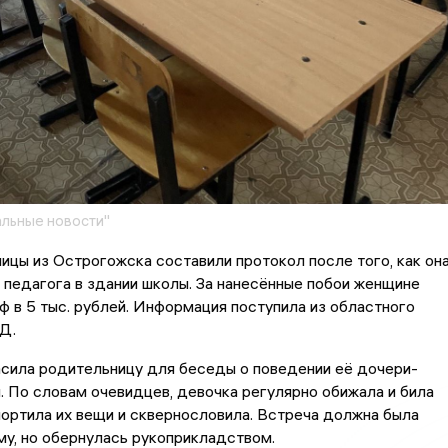
льные новости"
ицы из Острогожска составили протокол после того, как он
 педагога в здании школы. За нанесённые побои женщине
ф в 5 тыс. рублей. Информация поступила из областного
Д.
асила родительницу для беседы о поведении её дочери-
 По словам очевидцев, девочка регулярно обижала и била
портила их вещи и сквернословила. Встреча должна была
у, но обернулась рукоприкладством.