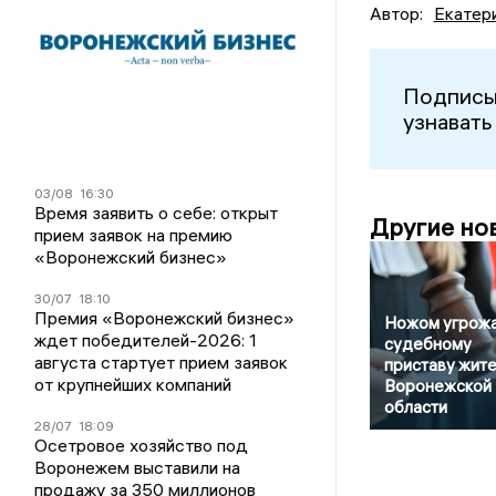
Автор:
Екатер
Подписы
узнавать
03/08
16:30
Время заявить о себе: открыт
Другие но
прием заявок на премию
«Воронежский бизнес»
30/07
18:10
Премия «Воронежский бизнес»
Ножом угрож
ждет победителей-2026: 1
судебному
августа стартует прием заявок
приставу жит
от крупнейших компаний
Воронежской
области
28/07
18:09
Осетровое хозяйство под
Воронежем выставили на
продажу за 350 миллионов