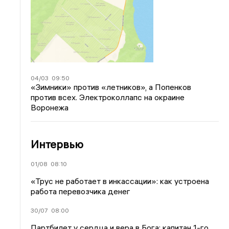
04/03
09:50
«Зимники» против «летников», а Попенков
против всех. Электроколлапс на окраине
Воронежа
Интервью
01/08
08:10
«Трус не работает в инкассации»: как устроена
работа перевозчика денег
30/07
08:00
Партбилет у сердца и вера в Бога: капитан 1-го