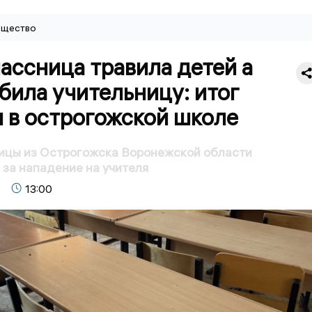
щество
ассница травила детей а
била учительницу: итог
 в острогожской школе
ицы из Острогожска Воронежской области
за нападение на учителя
13:00