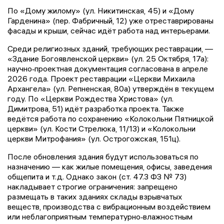
По «Дому жилому» (ул. Никитинская, 45) и «Дому
Гарденина» (пер. Фабричный, 12) уже отреставрированы
фасады и крыши, сейчас идёт работа над интерьерами.
Среди религиозных зданий, требующих реставрации, —
«Здание Богоявленской церкви» (ул. 25 Октября, 17а):
научно‑проектная документация согласована в апреле
2026 года. Проект реставрации «Церкви Михаила
Архангела» (ул. Репненская, 80а) утверждён в текущем
году. По «Церкви Рождества Христова» (ул.
Димитрова, 51) идёт разработка проекта. Также
ведётся работа по сохранению «Колокольни Пятницкой
церкви» (ул. Кости Стрелюка, 11/13) и «Колокольни
церкви Митрофания» (ул. Острогожская, 151ц).
После обновления здания будут использоваться по
назначению — как жилые помещения, офисы, заведения
общепита и т. д. Однако закон (ст. 47.3 ФЗ № 73)
накладывает строгие ограничения: запрещено
размещать в таких зданиях склады взрывчатых
веществ, производства с вибрационным воздействием
или неблагоприятным температурно‑влажностным