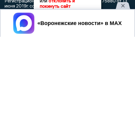
или
отклонить и
Регистрационный номер: серия Эл № ФС 77 - 75880 от 13
покинуть сайт
июня 2019г. согласно выписке из реестра
зарегистрированных средств массовой информации
выдана Федеральной службой по надзору в сфере связи,
Принять
информационных технологий и массовых коммуникаций
При использовании любого материала с данного сайта
гиперссылка на Сетевое издание «Воронежские новости»
обязательна.
Сообщения на сером фоне размещены на правах рекламы
@mazov
MAX
Написать директору в телеграм
или
О холдинге
Вакансии
Реклама
Дежурный по новостям
16+