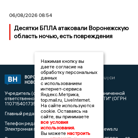
06/08/2026 08:54
Десятки БПЛА атаковали Воронежскую
область ночью, есть повреждения
Нажимая кнопку вы
даете согласие на
обработку персональных
данных
ВОРОНЕЖСКИЕ
2019 © VORONEZHNEWS.RU | СИ
НОВОСТИ
с использованием
«Воронежские новости»
интернет-сервиса
Учредитель (соучредители): Общество с ограниченной
Яндекс.Метрика,
ответственностью "РЕГИОНАЛЬНЫЕ НОВОСТИ" (ОГРН
top.mail.ru, LiveInternet.
1107154017354)
На сайте используются
cookie. Оставаясь на
Главный редактор: Пирогов А.А.
сайте, вы принимаете
все условия
Телефон редакции: +7 (473) 262 77 92
использования.
info@voronezhnews.ru
Электронная почта редакции:
Вы можете
настроить