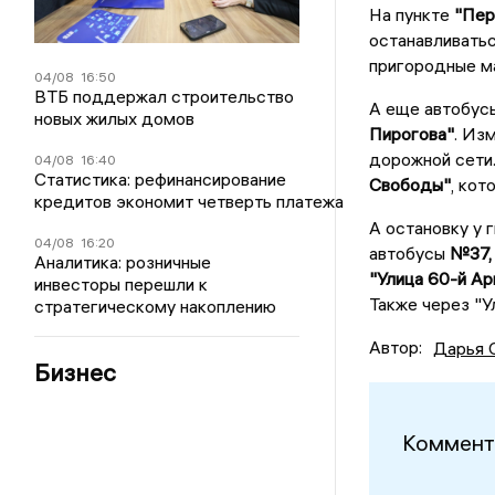
На пункте
"Пер
останавливать
пригородные м
04/08
16:50
ВТБ поддержал строительство
А еще автобус
новых жилых домов
Пирогова"
. Из
дорожной сети.
04/08
16:40
Статистика: рефинансирование
Свободы"
, кот
кредитов экономит четверть платежа
А остановку у 
04/08
16:20
автобусы
№37, 
Аналитика: розничные
"Улица 60-й Ар
инвесторы перешли к
Также через "
стратегическому накоплению
Автор:
Дарья 
Бизнес
Коммент