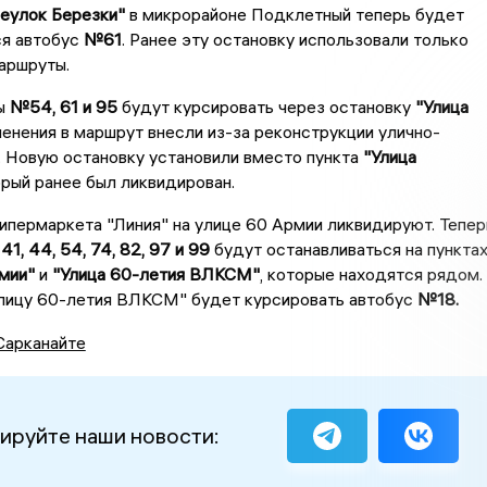
еулок Березки"
в микрорайоне Подклетный теперь будет
ся автобус
№61
. Ранее эту остановку использовали только
аршруты.
ы
№54, 61 и 95
будут курсировать через остановку
"Улица
менения в маршрут внесли из-за реконструкции улично-
 Новую остановку установили вместо пункта
"Улица
орый ранее был ликвидирован.
гипермаркета "Линия" на улице 60 Армии ликвидируют. Тепер
41, 44, 54, 74, 82, 97 и 99
будут останавливаться на пункта
мии"
и
"Улица 60-летия ВЛКСМ"
, которые находятся рядом.
Улицу 60-летия ВЛКСМ" будет курсировать автобус
№18.
Сарканайте
ируйте наши новости: