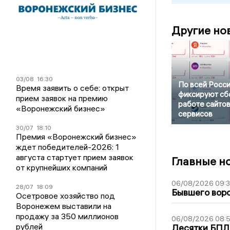
Другие но
03/08
16:30
По всей Росс
Время заявить о себе: открыт
фиксируют сб
прием заявок на премию
работе сайтов
«Воронежский бизнес»
сервисов
30/07
18:10
Премия «Воронежский бизнес»
ждет победителей-2026: 1
августа стартует прием заявок
Главные н
от крупнейших компаний
06/08/2026 09:
28/07
18:09
Бывшего воро
Осетровое хозяйство под
Воронежем выставили на
продажу за 350 миллионов
06/08/2026 08:
рублей
Десятки БПЛА