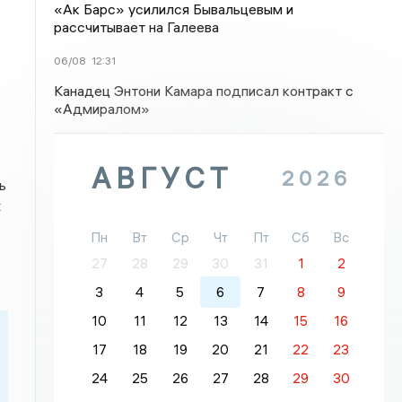
«Ак Барс» усилился Бывальцевым и
рассчитывает на Галеева
06/08
12:31
Канадец Энтони Камара подписал контракт с
«Адмиралом»
АВГУСТ
2026
ь
х
Пн
Вт
Ср
Чт
Пт
Сб
Вс
27
28
29
30
31
1
2
3
4
5
6
7
8
9
10
11
12
13
14
15
16
17
18
19
20
21
22
23
24
25
26
27
28
29
30