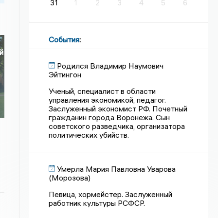
31
1
2
3
4
5
6
События
:
й
Родился Владимир Наумович
Эйтингон
Ученый, специалист в области
управления экономикой, педагог.
Заслуженный экономист РФ. Почетный
гражданин города Воронежа. Сын
советского разведчика, организатора
политических убийств.
Умерла Мария Павловна Уварова
(Морозова)
Певица, хормейстер. Заслуженный
работник культуры РСФСР.