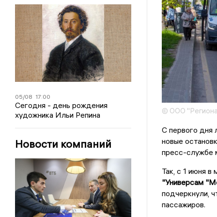
05/08
17:00
Сегодня - день рождения
© ООО "Региона
художника Ильи Репина
С первого дня 
новые остановк
Новости компаний
пресс-службе 
Так, с 1 июня 
"Универсам "
подчеркнули, ч
пассажиров.