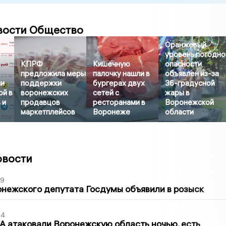
вости Общество
Оранжевый
уровень погодно
КПРФ
Кишечную
опасности
предложила меры
палочку нашли в
объявлен из-за
ии
поддержки
бургерах двух
36-градусной
ой в
воронежских
сетей с
жары в
 и
продавцов
ресторанами в
Воронежской
маркетплейсов
Воронеже
области
овости
39
нежского депутата Госдумы объявили в розыск
54
 атаковали Воронежскую область ночью, есть