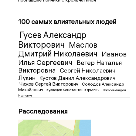
100 самых влиятельных людей
Гусев Александр
Викторович
Маслов
Дмитрий Николаевич
Иванов
Илья Сергеевич
Ветер Наталья
Викторовна
Сергей Николаевич
Лукин
Кустов Данил Александрович
Чижов Сергей Викторович
Солодов Александр
Михайлович
Кузнецов Константин Юрьевич
Соболев Андрей
Иванович
Расследования