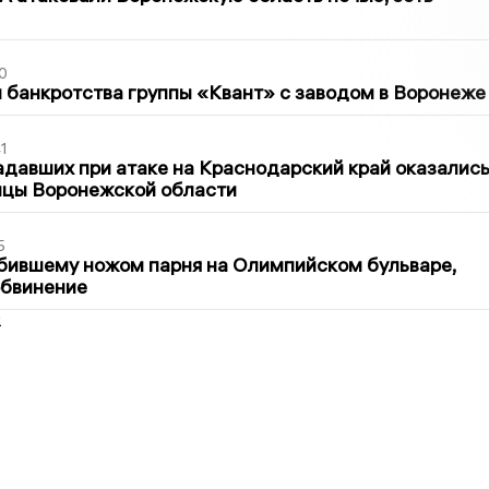
0
банкротства группы «Квант» с заводом в Воронеже
1
давших при атаке на Краснодарский край оказалис
ицы Воронежской области
5
бившему ножом парня на Олимпийском бульваре,
обвинение
2