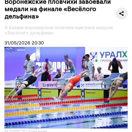
Воронежские пловчихи завоевали
медали на финале «Весёлого
дельфина»
В Казани воронежские пловчихи выиграли медали
«Весёлого дельфина»
31/05/2026
20:30
© ФВВСР | плавание