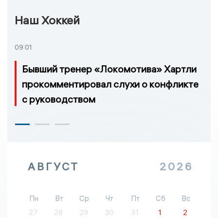
Наш Хоккей
09:01
Бывший тренер «Локомотива» Хартли
прокомментировал слухи о конфликте
с руководством
АВГУСТ
2026
Пн
Вт
Ср
Чт
Пт
Сб
Вс
27
28
29
30
31
1
2