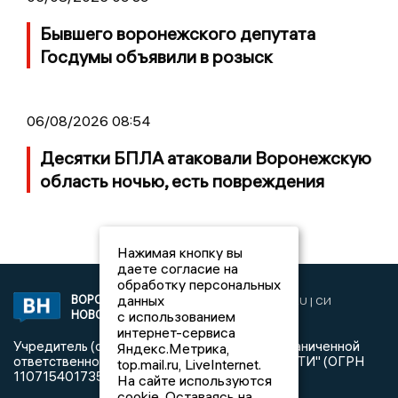
Бывшего воронежского депутата
Госдумы объявили в розыск
06/08/2026 08:54
Десятки БПЛА атаковали Воронежскую
область ночью, есть повреждения
Нажимая кнопку вы
даете согласие на
обработку персональных
данных
ВОРОНЕЖСКИЕ
2019 © VORONEZHNEWS.RU | СИ
НОВОСТИ
с использованием
«Воронежские новости»
интернет-сервиса
Учредитель (соучредители): Общество с ограниченной
Яндекс.Метрика,
ответственностью "РЕГИОНАЛЬНЫЕ НОВОСТИ" (ОГРН
top.mail.ru, LiveInternet.
1107154017354)
На сайте используются
cookie. Оставаясь на