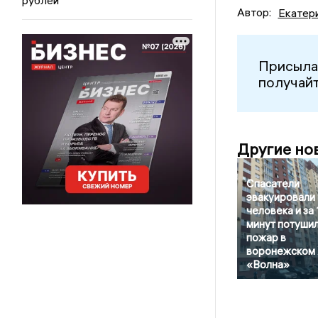
Автор:
Екатер
Присыла
получайт
Другие но
Спасатели
эвакуировали
человека и за 
минут потуши
пожар в
воронежском
«Волна»