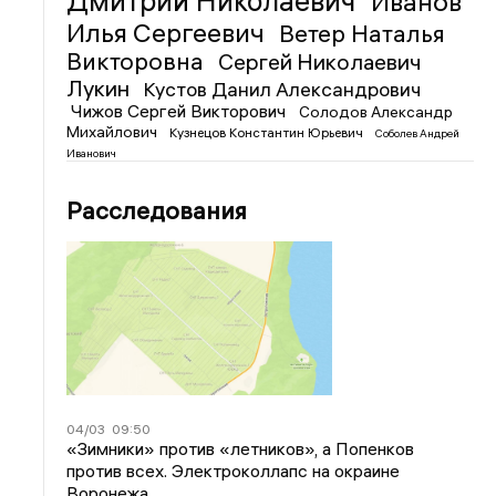
Дмитрий Николаевич
Иванов
Илья Сергеевич
Ветер Наталья
Викторовна
Сергей Николаевич
Лукин
Кустов Данил Александрович
Чижов Сергей Викторович
Солодов Александр
Михайлович
Кузнецов Константин Юрьевич
Соболев Андрей
Иванович
Расследования
04/03
09:50
«Зимники» против «летников», а Попенков
против всех. Электроколлапс на окраине
Воронежа