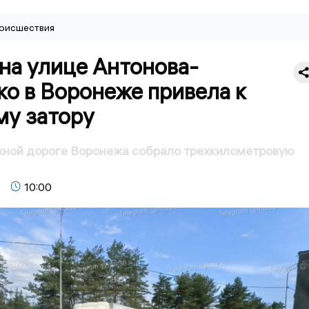
оисшествия
на улице Антонова-
о в Воронеже привела к
му затору
жной дороге Воронежа собрало трехкилометровую
10:00