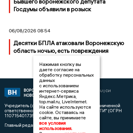
Бывшего воронежского депутата
Госдумы объявили в розыск
06/08/2026 08:54
Десятки БПЛА атаковали Воронежскую
область ночью, есть повреждения
Нажимая кнопку вы
даете согласие на
обработку персональных
данных
с использованием
ВОРОНЕЖСКИЕ
интернет-сервиса
2019 © VORONEZHNEWS.RU | СИ
НОВОСТИ
Яндекс.Метрика,
«Воронежские новости»
top.mail.ru, LiveInternet.
Учредитель (соучредители): Общество с ограниченной
На сайте используются
ответственностью "РЕГИОНАЛЬНЫЕ НОВОСТИ" (ОГРН
cookie. Оставаясь на
1107154017354)
сайте, вы принимаете
все условия
Главный редактор: Пирогов А.А.
использования.