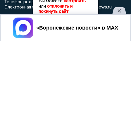
Вы можете
настроить
Телефон редакции: +7 (473) 262 77 92
или
отклонить и
info@voronezhnews.ru
Электронная почта редакции:
покинуть сайт
Регистрационный номер: серия Эл № ФС 77 - 75880 от 13
июня 2019г. согласно выписке из реестра
Принять
зарегистрированных средств массовой информации
выдана Федеральной службой по надзору в сфере связи,
информационных технологий и массовых коммуникаций
При использовании любого материала с данного сайта
гиперссылка на Сетевое издание «Воронежские новости»
обязательна.
Сообщения на сером фоне размещены на правах рекламы
@mazov
MAX
Написать директору в телеграм
или
О холдинге
Вакансии
Реклама
Дежурный по новостям