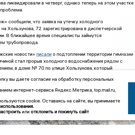
ва ликвидировали в четверг, однако теперь на этом участке
 проблема.
» сообщили, что заявка на утечку холодного
на Хользунова, 72 зарегистрирована в диспетчерской
ии. В ближайшее время специалисты займутся
ем трубопровода.
жские новости»
писали
о подтоплении территории гимназии
ичиной стал прорыв холодного водоснабжения рядом с
нием, в доме № 70 по улице Хользунова, который
мунальных служб устранили в прошлый четверг.
пку вы даете согласие на обработку персональных
ина Шумская
анием интернет-сервиса Яндекс.Метрика, top.mail.ru,
пользуются cookie. Оставаясь на сайте, вы принимаете
 использования.
настроить
или
отклонить и покинуть сайт