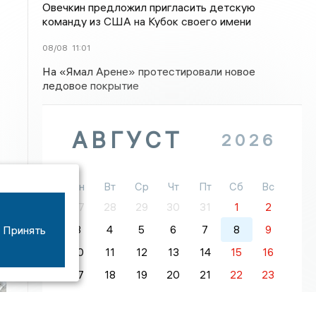
Овечкин предложил пригласить детскую
команду из США на Кубок своего имени
08/08
11:01
На «Ямал Арене» протестировали новое
ледовое покрытие
АВГУСТ
2026
Пн
Вт
Ср
Чт
Пт
Сб
Вс
27
28
29
30
31
1
2
Принять
3
4
5
6
7
8
9
10
11
12
13
14
15
16
17
18
19
20
21
22
23
24
25
26
27
28
29
30