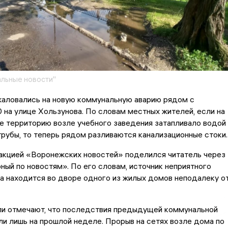
льные новости"
аловались на новую коммунальную аварию рядом с
 на улице Хользунова. По словам местных жителей, если на
е территорию возле учебного заведения затапливало водой
трубы, то теперь рядом разливаются канализационные стоки.
акцией «Воронежских новостей» поделился читатель через
ый по новостям». По его словам, источник неприятного
ва находится во дворе одного из жилых домов неподалеку о
и отмечают, что последствия предыдущей коммунальной
ли лишь на прошлой неделе. Прорыв на сетях возле дома по