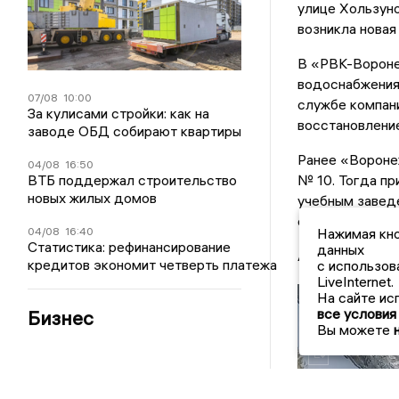
улице Хользуно
возникла новая
В «РВК-Воронеж
водоснабжения 
07/08
10:00
службе компан
За кулисами стройки: как на
восстановлени
заводе ОБД собирают квартиры
Ранее «Вороне
04/08
16:50
№ 10. Тогда пр
ВТБ поддержал строительство
новых жилых домов
учебным заведе
сотрудники ком
04/08
16:40
Нажимая кно
Статистика: рефинансирование
данных
Автор:
Екатер
кредитов экономит четверть платежа
с использов
LiveInternet.
На сайте ис
все условия
Бизнес
Вы можете