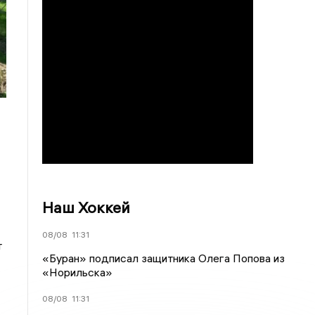
Наш Хоккей
08/08
11:31
т
«Буран» подписал защитника Олега Попова из
«Норильска»
08/08
11:31