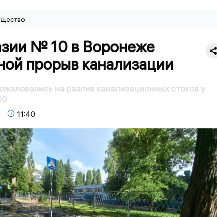
щество
азии № 10 в Воронеже
ной прорыв канализации
жаловались на разлив канализационных стоков у
10
11:40