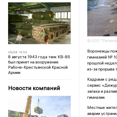
© ООО "Региона
Воронежцы пож
08/08
13:00
8 августа 1943 года танк КВ-85
гимназией № 10
был принят на вооружение
прошлой недел
Рабоче-Крестьянской Красной
из-за прорыва 
Армии
Кадрами с ред
сервис «Дежурн
Новости компаний
запаха и разли
гимназии.
Местные жител
аварии устрани