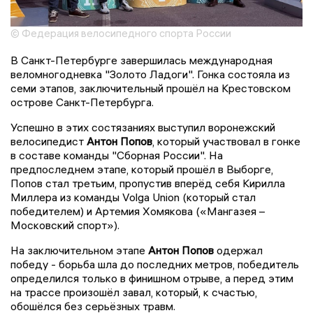
© Федерация велосипедного спорта России
В Санкт-Петербурге завершилась международная
веломногодневка "Золото Ладоги". Гонка состояла из
семи этапов, заключительный прошёл на Крестовском
острове Санкт-Петербурга.
Успешно в этих состязаниях выступил воронежский
велосипедист
Антон Попов
, который участвовал в гонке
в составе команды "Сборная России". На
предпоследнем этапе, который прошёл в Выборге,
Попов стал третьим, пропустив вперёд себя Кирилла
Миллера из команды Volga Union (который стал
победителем) и Артемия Хомякова («Мангазея –
Московский спорт»).
На заключительном этапе
Антон Попов
одержал
победу - борьба шла до последних метров, победитель
определился только в финишном отрыве, а перед этим
на трассе произошёл завал, который, к счастью,
обошёлся без серьёзных травм.