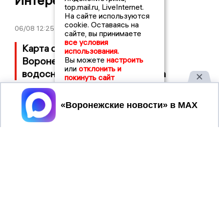
Интересные новости
top.mail.ru, LiveInternet.
На сайте используются
cookie. Оставаясь на
06/08
12:25
сайте, вы принимаете
все условия
Карта отключения воды: где в
использования.
Воронеже не будет холодного
Вы можете
настроить
или
отклонить и
водоснабжения с 7 по 9 августа
покинуть сайт
Принять
06/08
02:51
Почти час продлилась ракетная
опасность в Воронежской области
06/08
01:57
Прочь от окон: ракетную опасность
объявили по всей Воронежской