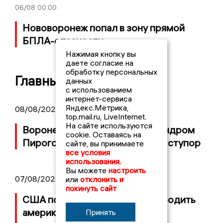
06/08
00:00
Нововоронеж попал в зону прямой
БПЛА-опасности
Нажимая кнопку вы
даете согласие на
обработку персональных
Главные новости
данных
с использованием
интернет-сервиса
Яндекс.Метрика,
08/08/2026 17:35
top.mail.ru, LiveInternet.
На сайте используются
Воронежская неделя с Александром
cookie. Оставаясь на
Пироговым: американец впал в ступор
сайте, вы принимаете
все условия
использования.
Вы можете
настроить
07/08/2026 10:44
или
отклонить и
покинуть сайт
США попросили Россию освободить
американца Роберта Гилмана,
Принять