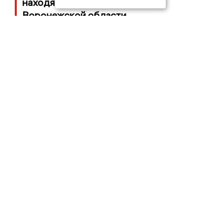
находящегося под стражей в
Воронежской области
07/08/2026 07:06
11 дронов ВСУ атаковали разные
районы Воронежской области
06/08/2026 09:39
Бывшего воронежского депутата
Госдумы объявили в розыск
06/08/2026 08:54
Десятки БПЛА атаковали Воронежскую