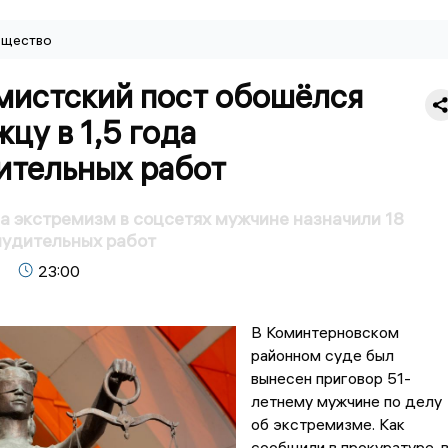
щество
мистский пост обошёлся
цу в 1,5 года
ительных работ
а экстремизм в соцсетях мужчине назначили 18
нудительных работ
23:00
В Коминтерновском
районном суде был
вынесен приговор 51-
летнему мужчине по делу
об экстремизме. Как
сообщили в прокуратуре, 