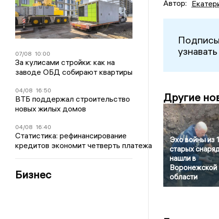
Автор:
Екатер
Подписы
узнавать
07/08
10:00
За кулисами стройки: как на
заводе ОБД собирают квартиры
04/08
16:50
Другие но
ВТБ поддержал строительство
новых жилых домов
04/08
16:40
Статистика: рефинансирование
Эхо войны из 
кредитов экономит четверть платежа
старых снаря
нашли в
Воронежской
Бизнес
области