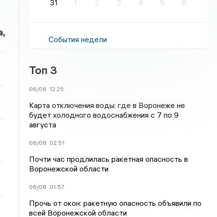
31
1
2
3
4
5
6
,
События недели
Топ 3
06/08
12:25
Карта отключения воды: где в Воронеже не
будет холодного водоснабжения с 7 по 9
августа
06/08
02:51
Почти час продлилась ракетная опасность в
Воронежской области
06/08
01:57
Прочь от окон: ракетную опасность объявили по
всей Воронежской области