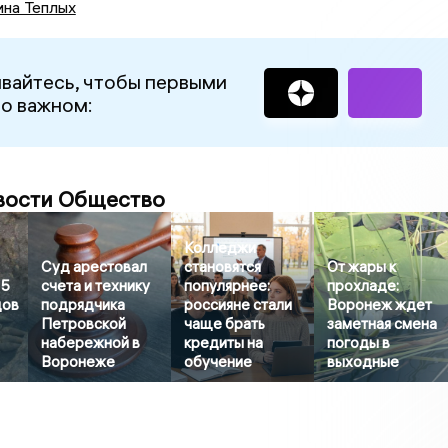
ина Теплых
вайтесь, чтобы первыми
 о важном:
вости Общество
Колледжи
Суд арестовал
становятся
От жары к
15
счета и технику
популярнее:
прохладе:
дов
подрядчика
россияне стали
Воронеж ждет
Петровской
чаще брать
заметная смена
набережной в
кредиты на
погоды в
Воронеже
обучение
выходные