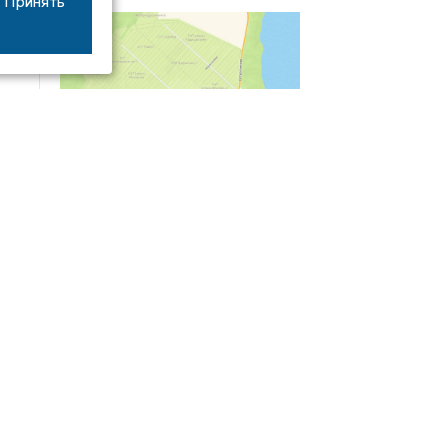
Принять
04/03
09:50
«Зимники» против «летников», а Попенков
против всех. Электроколлапс на окраине
Воронежа
Интервью
01/08
08:10
«Трус не работает в инкассации»: как устроена
работа перевозчика денег
30/07
08:00