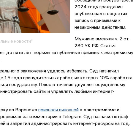
2024 году гражданин
опубликовал в соцсетях
запись с призывами к
незаконным действиям.
Мужчине вменяли ч. 2 ст.
льные новости"
280 УК РФ. Статья
т до пяти лет тюрьмы за публичные призывы к экстремизм
.
еального заключения удалось избежать. Суд назначил
де 1,5 года принудительных работ, из которых 10% заработка
ься государству. Плюс в течение двух лет осуждённому
инистрировать сайты и управлять любыми интернет-
ерку из Воронежа
признали виновной
в «экстремизме и
роризма» за комментарии в Telegram. Суд назначил штраф
ей и запретил администрировать интернет-ресурсы на год.