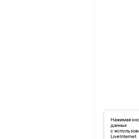
Нажимая кно
данных
с использов
LiveInternet.