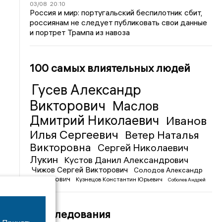
03/08
20:10
Россия и мир: португальский беспилотник сбит,
россиянам не следует публиковать свои данные
и портрет Трампа из навоза
100 самых влиятельных людей
Гусев Александр
Викторович
Маслов
Дмитрий Николаевич
Иванов
Илья Сергеевич
Ветер Наталья
Викторовна
Сергей Николаевич
Лукин
Кустов Данил Александрович
Чижов Сергей Викторович
Солодов Александр
Михайлович
Кузнецов Константин Юрьевич
Соболев Андрей
Иванович
Расследования