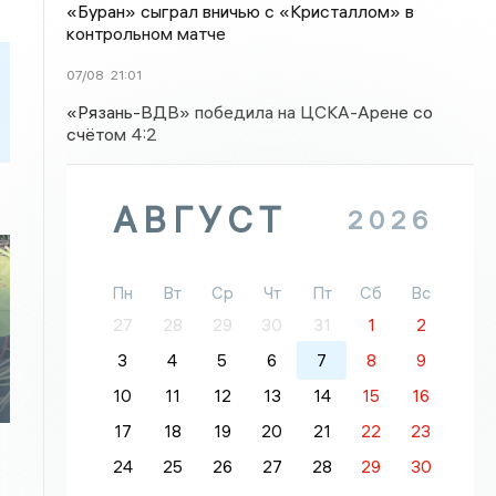
«Буран» сыграл вничью с «Кристаллом» в
контрольном матче
07/08
21:01
«Рязань-ВДВ» победила на ЦСКА-Арене со
счётом 4:2
АВГУСТ
2026
Пн
Вт
Ср
Чт
Пт
Сб
Вс
27
28
29
30
31
1
2
3
4
5
6
7
8
9
10
11
12
13
14
15
16
17
18
19
20
21
22
23
24
25
26
27
28
29
30