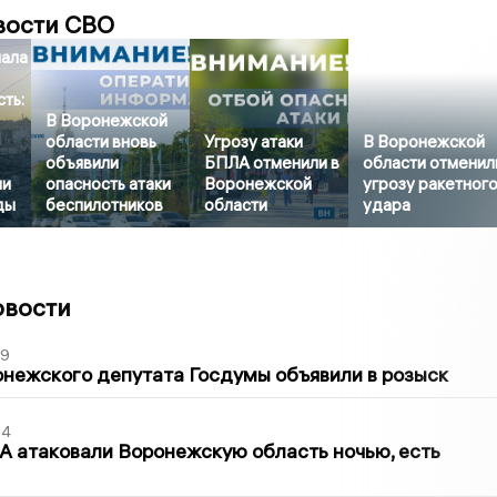
вости СВО
чала
ть:
В Воронежской
области вновь
Угрозу атаки
В Воронежской
объявили
БПЛА отменили в
области отменил
ли
опасность атаки
Воронежской
угрозу ракетног
ды
беспилотников
области
удара
овости
39
нежского депутата Госдумы объявили в розыск
54
 атаковали Воронежскую область ночью, есть