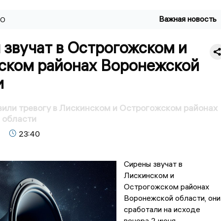
Важная новость
ВО
 звучат в Острогожском и
ском районах Воронежской
и
или тревогу в Лискинском и Острогожском районах
 области
23:40
Сирены звучат в
Лискинском и
Острогожском районах
Воронежской области, они
сработали на исходе
вечера 2 июня.