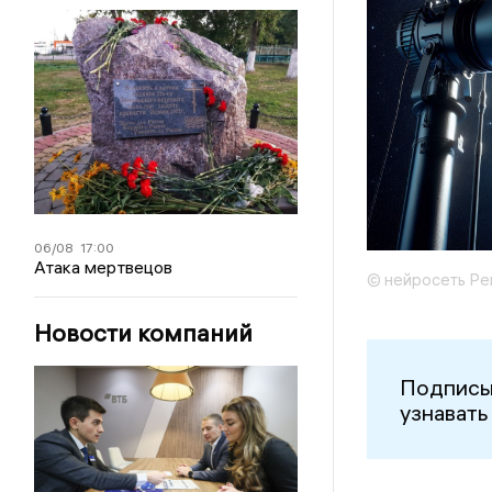
06/08
17:00
Атака мертвецов
© нейросеть Ре
Новости компаний
Подписы
узнавать