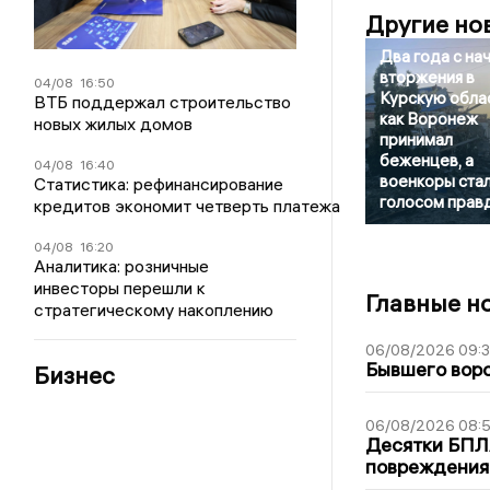
Другие но
Два года с на
вторжения в
04/08
16:50
Курскую облас
ВТБ поддержал строительство
как Воронеж
новых жилых домов
принимал
беженцев, а
04/08
16:40
военкоры ста
Статистика: рефинансирование
голосом прав
кредитов экономит четверть платежа
04/08
16:20
Аналитика: розничные
инвесторы перешли к
Главные н
стратегическому накоплению
06/08/2026 09:
Бывшего воро
Бизнес
06/08/2026 08:
Десятки БПЛА
повреждения