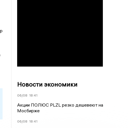
ор
е
Новости экономики
06/08
18:41
Акции ПОЛЮС PLZL резко дешевеют на
Мосбирже
06/08
18:41