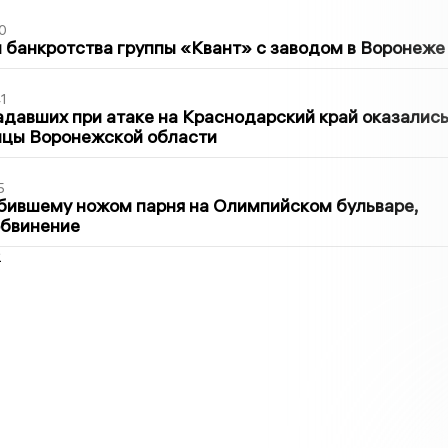
0
банкротства группы «Квант» с заводом в Воронеже
1
давших при атаке на Краснодарский край оказалис
ицы Воронежской области
5
бившему ножом парня на Олимпийском бульваре,
обвинение
2