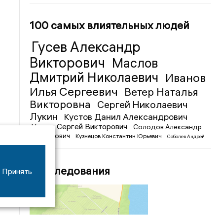
100 самых влиятельных людей
Гусев Александр
Викторович
Маслов
Дмитрий Николаевич
Иванов
Илья Сергеевич
Ветер Наталья
Викторовна
Сергей Николаевич
Лукин
Кустов Данил Александрович
Чижов Сергей Викторович
Солодов Александр
Михайлович
Кузнецов Константин Юрьевич
Соболев Андрей
Иванович
Расследования
Принять