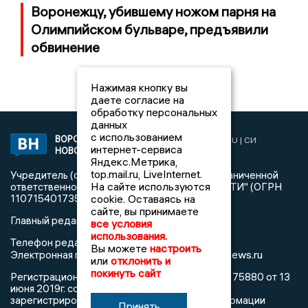
Воронежцу, убившему ножом парня на
Олимпийском бульваре, предъявили
обвинение
Нажимая кнопку вы
даете согласие на
обработку персональных
данных
с использованием
ВОРОНЕЖСКИЕ
2019 © VORONEZHNEWS.RU | СИ
интернет-сервиса
НОВОСТИ
«Воронежские новости»
Яндекс.Метрика,
top.mail.ru, LiveInternet.
Учредитель (соучредители): Общество с ограниченной
На сайте используются
ответственностью "РЕГИОНАЛЬНЫЕ НОВОСТИ" (ОГРН
1107154017354)
cookie. Оставаясь на
сайте, вы принимаете
Главный редактор: Пирогов А.А.
все условия
использования.
Телефон редакции: +7 (473) 262 77 92
Вы можете
настроить
info@voronezhnews.ru
Электронная почта редакции:
или
отклонить и
покинуть сайт
Регистрационный номер: серия Эл № ФС 77 - 75880 от 13
июня 2019г. согласно выписке из реестра
зарегистрированных средств массовой информации
Принять