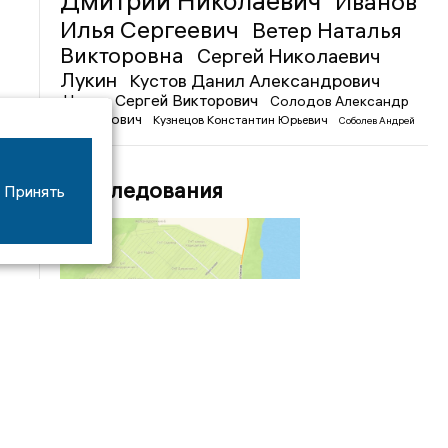
Дмитрий Николаевич
Иванов
Илья Сергеевич
Ветер Наталья
Викторовна
Сергей Николаевич
Лукин
Кустов Данил Александрович
Чижов Сергей Викторович
Солодов Александр
Михайлович
Кузнецов Константин Юрьевич
Соболев Андрей
Иванович
Расследования
Принять
04/03
09:50
«Зимники» против «летников», а Попенков
против всех. Электроколлапс на окраине
Воронежа