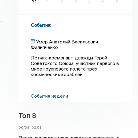
31
1
2
3
4
5
6
События
:
Умер Анатолий Васильевич
Филипченко
Летчик-космонавт, дважды Герой
Советского Союза, участник первого в
мире группового полета трех
космических кораблей.
События недели
Топ 3
06/08
02:51
Почти час продлилась ракетная опасность в