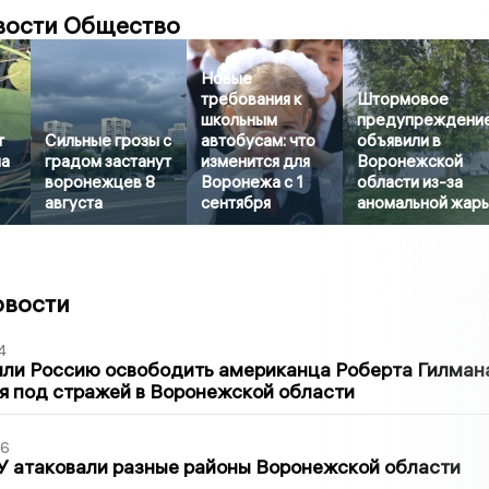
вости Общество
Новые
требования к
Штормовое
школьным
предупреждени
т
Сильные грозы с
автобусам: что
объявили в
на
градом застанут
изменится для
Воронежской
воронежцев 8
Воронежа с 1
области из-за
августа
сентября
аномальной жар
овости
4
ли Россию освободить американца Роберта Гилмана
я под стражей в Воронежской области
06
У атаковали разные районы Воронежской области