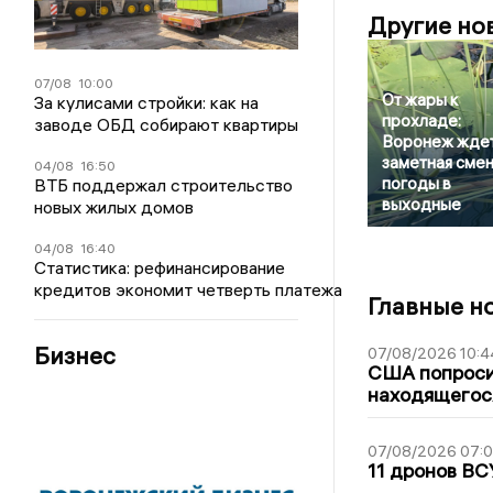
Другие но
07/08
10:00
От жары к
За кулисами стройки: как на
прохладе:
заводе ОБД собирают квартиры
Воронеж жде
заметная сме
04/08
16:50
погоды в
ВТБ поддержал строительство
выходные
новых жилых домов
04/08
16:40
Статистика: рефинансирование
кредитов экономит четверть платежа
Главные н
Бизнес
07/08/2026 10:4
США попроси
находящегос
07/08/2026 07:
11 дронов ВС