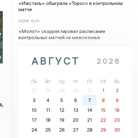
«Ижсталь» обыграла «Торос» в контрольном
матче
07/08
12:01
«Молот» скорректировал расписание
е
контрольных матчей на межсезонье
ы
АВГУСТ
2026
Пн
Вт
Ср
Чт
Пт
Сб
Вс
27
28
29
30
31
1
2
3
4
5
6
7
8
9
,
10
11
12
13
14
15
16
17
18
19
20
21
22
23
24
25
26
27
28
29
30