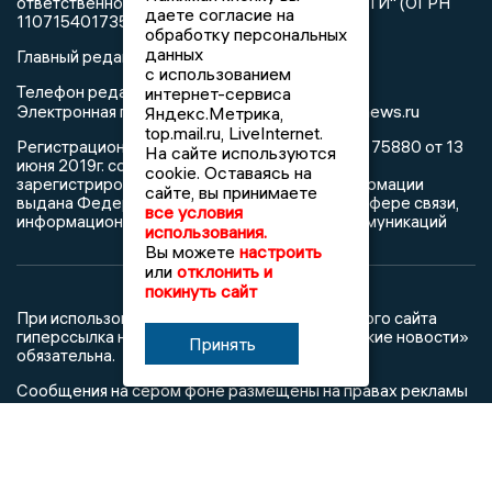
ответственностью "РЕГИОНАЛЬНЫЕ НОВОСТИ" (ОГРН
даете согласие на
1107154017354)
обработку персональных
данных
Главный редактор: Пирогов А.А.
с использованием
Телефон редакции: +7 (473) 262 77 92
интернет-сервиса
info@voronezhnews.ru
Электронная почта редакции:
Яндекс.Метрика,
top.mail.ru, LiveInternet.
Регистрационный номер: серия Эл № ФС 77 - 75880 от 13
На сайте используются
июня 2019г. согласно выписке из реестра
cookie. Оставаясь на
зарегистрированных средств массовой информации
сайте, вы принимаете
выдана Федеральной службой по надзору в сфере связи,
все условия
информационных технологий и массовых коммуникаций
использования.
Вы можете
настроить
или
отклонить и
покинуть сайт
При использовании любого материала с данного сайта
гиперссылка на Сетевое издание «Воронежские новости»
Принять
обязательна.
Сообщения на сером фоне размещены на правах рекламы
@mazov
MAX
Написать директору в телеграм
или