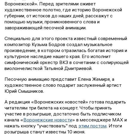
Воронежской». Перед зрителями оживет
художественное полотно, где историю Воронежской
губернии, от истоков до наших дней, расскажут с
помощью музыки, проникновенного слова и
завораживающей песочной анимации.
Специально для этого проекта известный современный
композитор Кузьма Бодров создал музыкальное
произведение, в котором отразилась богатая история и
культурное наследие нашего края. Его исполнит
симфонический оркестр ВКЗ в сочетании с солирующей
виолончелисткой Татьяной Дмитриевой.
Песочную анимацию представит Елена Жемиря, а
художественное слово подарит заслуженный артист
Юрий Смышников.
А редакция «Воронежских новостей» готова подарить
читателям три билета на концерт. Чтобы принять
участие в розыгрыше, достаточно быть подписчиком
канала «
Воронежские новости
» в мессенджере МАХ и
нажать кнопку "участвовать" под
этим постом
. Итоги
розыгрыша станут известны 10 июня.