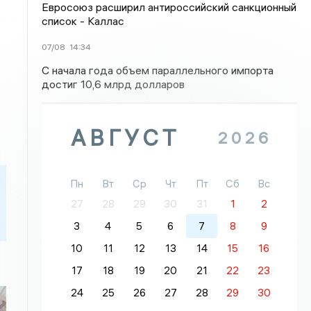
Евросоюз расширил антироссийский санкционный
список - Каллас
07/08
14:34
С начала года объем параллельного импорта
достиг 10,6 млрд долларов
АВГУСТ
2026
Пн
Вт
Ср
Чт
Пт
Сб
Вс
27
28
29
30
31
1
2
3
4
5
6
7
8
9
10
11
12
13
14
15
16
17
18
19
20
21
22
23
24
25
26
27
28
29
30