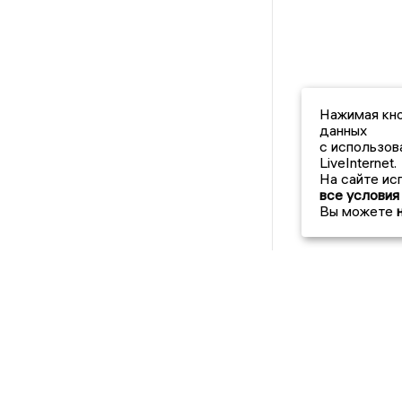
Нажимая кно
данных
с использов
LiveInternet.
На сайте ис
все условия
Вы можете