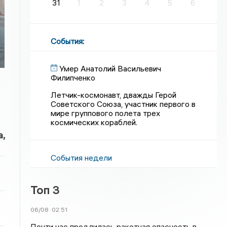
31
1
2
3
4
5
6
События
:
Умер Анатолий Васильевич
Филипченко
Летчик-космонавт, дважды Герой
Советского Союза, участник первого в
мире группового полета трех
космических кораблей.
,
События недели
Топ 3
06/08
02:51
Почти час продлилась ракетная опасность в