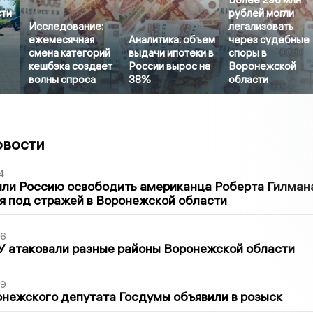
сти
рублей могли
Исследование:
легализовать
ежемесячная
Аналитика: объем
через судебные
смена категорий
выдачи ипотеки в
споры в
кешбэка создает
России вырос на
Воронежской
волны спроса
38%
области
овости
4
ли Россию освободить американца Роберта Гилмана
я под стражей в Воронежской области
06
У атаковали разные районы Воронежской области
39
нежского депутата Госдумы объявили в розыск