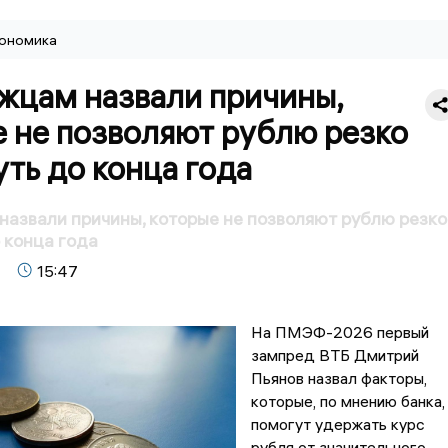
ономика
жцам назвали причины,
 не позволяют рублю резко
ть до конца года
азвали причины, которые не позволяют рублю резко
 конца года
15:47
На ПМЭФ-2026 первый
зампред ВТБ Дмитрий
Пьянов назвал факторы,
которые, по мнению банка,
помогут удержать курс
рубля от значительного