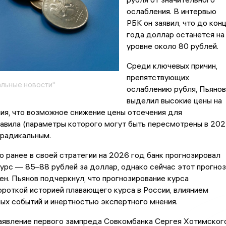
ослабления. В интервью
РБК он заявил, что до кон
года доллар останется на
уровне около 80 рублей.
Среди ключевых причин,
препятствующих
льные новости"
ослаблению рубля, Пьянов
выделил высокие цены на
ия, что возможное снижение цены отсечения для
авила (параметры которого могут быть пересмотрены в 20
 радикальным.
о ранее в своей стратегии на 2026 год банк прогнозировал
урс — 85–88 рублей за доллар, однако сейчас этот прогноз
н. Пьянов подчеркнул, что прогнозирование курса
роткой историей плавающего курса в России, влиянием
ых событий и инертностью экспертного мнения.
аявление первого зампреда Совкомбанка Сергея Хотимског