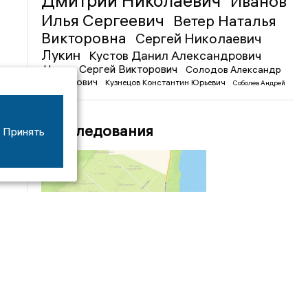
Дмитрий Николаевич
Иванов
Илья Сергеевич
Ветер Наталья
Викторовна
Сергей Николаевич
Лукин
Кустов Данил Александрович
Чижов Сергей Викторович
Солодов Александр
Михайлович
Кузнецов Константин Юрьевич
Соболев Андрей
Иванович
Расследования
Принять
04/03
09:50
«Зимники» против «летников», а Попенков
против всех. Электроколлапс на окраине
Воронежа