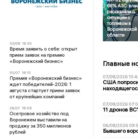
68% АЗС: вла
рассказали о
ситуации с
топливом в
Воронежской
области
03/08
16:30
Время заявить о себе: открыт
прием заявок на премию
«Воронежский бизнес»
Главные н
30/07
18:10
07/08/2026 10:4
Премия «Воронежский бизнес»
США попроси
ждет победителей-2026: 1
находящегос
августа стартует прием заявок
от крупнейших компаний
07/08/2026 07:
28/07
18:09
11 дронов ВС
Осетровое хозяйство под
Воронежем выставили на
продажу за 350 миллионов
06/08/2026 09:
Бывшего воро
рублей