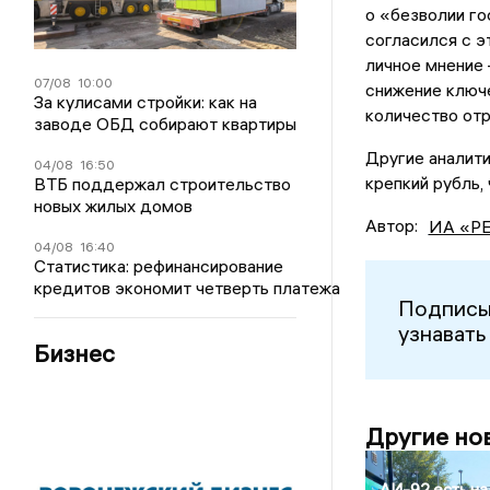
о «безволии го
согласился с э
личное мнение 
07/08
10:00
снижение ключе
За кулисами стройки: как на
количество отр
заводе ОБД собирают квартиры
Другие аналити
04/08
16:50
крепкий рубль,
ВТБ поддержал строительство
новых жилых домов
Автор:
ИА «Р
04/08
16:40
Статистика: рефинансирование
кредитов экономит четверть платежа
Подписы
узнавать
Бизнес
Другие но
АИ-92 есть на