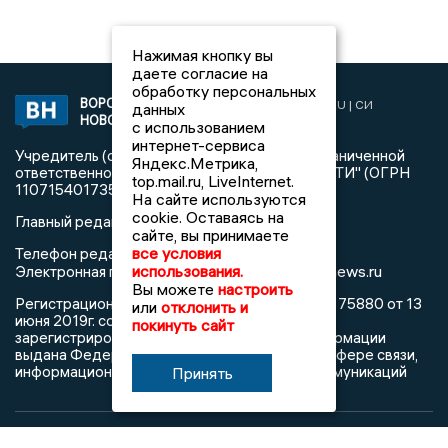
Нажимая кнопку вы
даете согласие на
обработку персональных
ВОРОНЕЖСКИЕ
2019 © VORONEZHNEWS.RU | СИ
данных
НОВОСТИ
«Воронежские новости»
с использованием
интернет-сервиса
Учредитель (соучредители): Общество с ограниченной
Яндекс.Метрика,
ответственностью "РЕГИОНАЛЬНЫЕ НОВОСТИ" (ОГРН
top.mail.ru, LiveInternet.
1107154017354)
На сайте используются
cookie. Оставаясь на
Главный редактор: Пирогов А.А.
сайте, вы принимаете
все условия
Телефон редакции: +7 (473) 262 77 92
info@voronezhnews.ru
использования.
Электронная почта редакции:
Вы можете
настроить
Регистрационный номер: серия Эл № ФС 77 - 75880 от 13
или
отклонить и
июня 2019г. согласно выписке из реестра
покинуть сайт
зарегистрированных средств массовой информации
выдана Федеральной службой по надзору в сфере связи,
информационных технологий и массовых коммуникаций
Принять