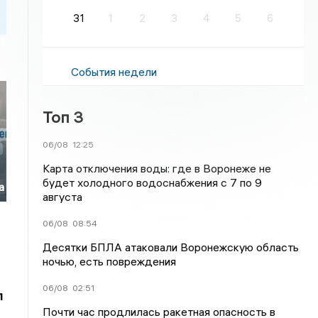
31
1
2
3
4
5
6
События недели
Топ 3
06/08
12:25
а
Карта отключения воды: где в Воронеже не
будет холодного водоснабжения с 7 по 9
а
августа
06/08
08:54
Десятки БПЛА атаковали Воронежскую область
ночью, есть повреждения
06/08
02:51
л
Почти час продлилась ракетная опасность в