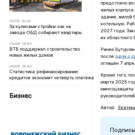
предстояло воз
жилых корпуса
здание, жилой 
07/08
10:00
котельную. Раб
За кулисами стройки: как на
2027 года. Зак
заводе ОБД собирают квартиры
из областного
04/08
16:50
ВТБ поддержал строительство
Ранее Бутурлин
новых жилых домов
после
дела о с
оглашён 7 апре
04/08
16:40
Статистика: рефинансирование
Кроме того, п
кредитов экономит четверть платежа
марта 2025 го
минсоцзащиты 
Бизнес
руководителей
Автор:
Екатер
Подписы