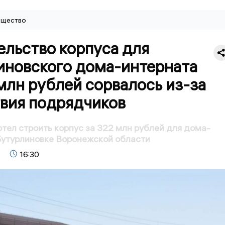
щество
ельство корпуса для
иновского дома-интерната
млн рублей сорвалось из-за
твия подрядчиков
отел строить корпус за 322 млн рублей для дома-
Бутурлиновке Воронежской области
16:30