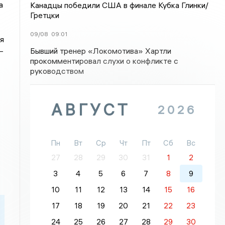
а
Канадцы победили США в финале Кубка Глинки/
Гретцки
09/08
09:01
я
–
Бывший тренер «Локомотива» Хартли
прокомментировал слухи о конфликте с
руководством
АВГУСТ
2026
Пн
Вт
Ср
Чт
Пт
Сб
Вс
27
28
29
30
31
1
2
3
4
5
6
7
8
9
10
11
12
13
14
15
16
17
18
19
20
21
22
23
24
25
26
27
28
29
30