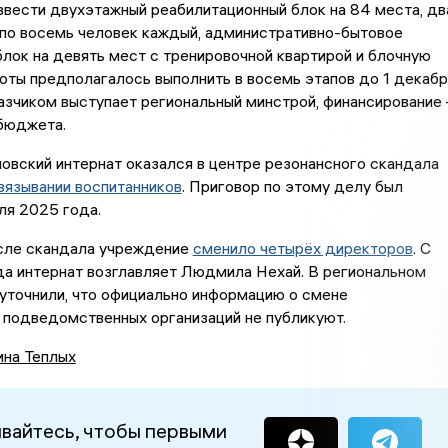
вести двухэтажный реабилитационный блок на 84 места, дв
 по восемь человек каждый, административно-бытовое
блок на девять мест с тренировочной квартирой и блочную
оты предполагалось выполнить в восемь этапов до 1 декабр
азчиком выступает региональный минстрой, финансирование 
 бюджета.
овский интернат оказался в центре резонансного скандала
вязывании воспитанников
. Приговор по этому делу был
ля 2025 года.
осле скандала учреждение
сменило четырёх директоров
. С
да интернат возглавляет Людмила Нехай. В региональном
уточнили, что официально информацию о смене
 подведомственных организаций не публикуют.
ина Теплых
вайтесь, чтобы первыми