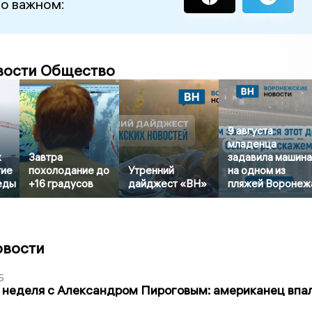
 о важном:
вости Общество
9 августа
младенца
х
Завтра
задавила машин
тие
похолодание до
Утренний
на одном из
еды
+16 градусов
дайджест «ВН»
пляжей Воронеж
овости
5
 неделя с Александром Пироговым: американец впа