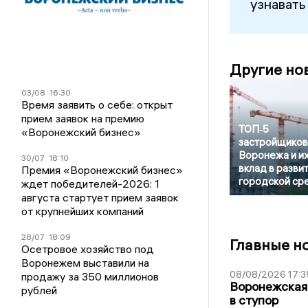
узнавать
Другие но
03/08
16:30
Время заявить о себе: открыт
прием заявок на премию
ТОП‑5
«Воронежский бизнес»
застройщиков
Воронежа и и
30/07
18:10
вклад в разви
Премия «Воронежский бизнес»
городской ср
ждет победителей-2026: 1
августа стартует прием заявок
от крупнейших компаний
28/07
18:09
Главные н
Осетровое хозяйство под
Воронежем выставили на
08/08/2026 17:3
продажу за 350 миллионов
Воронежская
рублей
в ступор