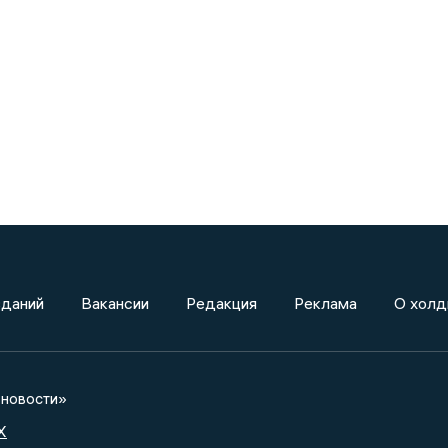
зданий
Вакансии
Редакция
Реклама
О холд
новости»
X