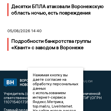
Десятки БПЛА атаковали Воронежскую
область ночью, есть повреждения
05/08/2026 14:40
Подробности банкротства группы
«Квант» с заводом в Воронеже
Нажимая кнопку вы
даете согласие на
ВОРОНЕЖСКИЕ
2019 © VORONEZHNEWS.RU | СИ
обработку персональных
НОВОСТИ
«Воронежские новости»
данных
с использованием
Учредитель (соучредители): Общество с ограниченной
интернет-сервиса
ответственностью "РЕГИОНАЛЬНЫЕ НОВОСТИ" (ОГРН
Яндекс.Метрика,
1107154017354)
top.mail.ru, LiveInternet.
Главный редактор: Пирогов А.А.
На сайте используются