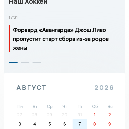
Наш Хоккей
17:31
Форвард «Авангарда» Джош Ливо
пропустит старт сбора из-за родов
жены
АВГУСТ
2026
Пн
Вт
Ср
Чт
Пт
Сб
Вс
27
28
29
30
31
1
2
3
4
5
6
7
8
9