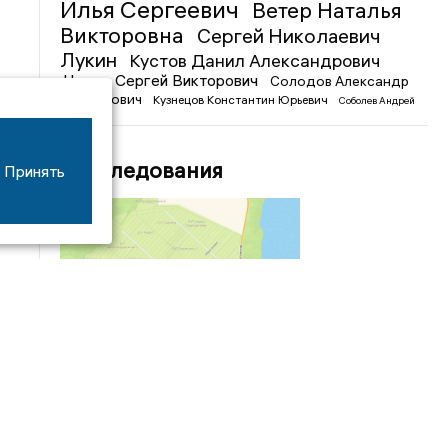
Илья Сергеевич
Ветер Наталья
Викторовна
Сергей Николаевич
Лукин
Кустов Данил Александрович
Чижов Сергей Викторович
Солодов Александр
Михайлович
Кузнецов Константин Юрьевич
Соболев Андрей
Иванович
Расследования
Принять
04/03
09:50
«Зимники» против «летников», а Попенков
против всех. Электроколлапс на окраине
Воронежа