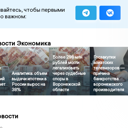
вайтесь, чтобы первыми
 о важном:
вости Экономика
Более 296 млн
Госзакупки
рублей могли
азиатских
:
легализовать
телевизоров —
Аналитика: объем
через судебные
причина
рий
выдачи ипотеки в
споры в
банкротства
ает
России вырос на
Воронежской
воронежского
38%
области
производителя
овости