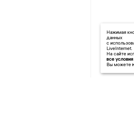
Нажимая кно
данных
с использов
LiveInternet.
На сайте ис
все условия
Вы можете