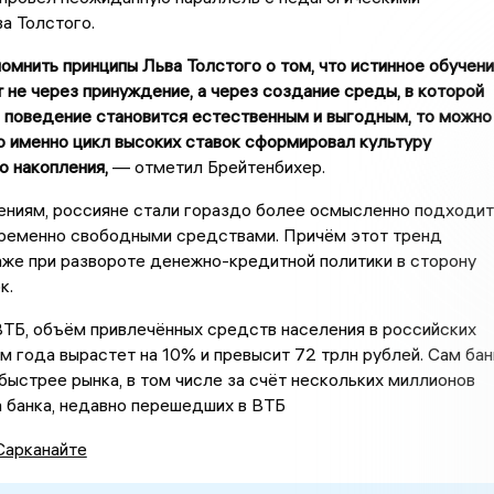
а Толстого.
омнить принципы Льва Толстого о том, что истинное обучен
 не через принуждение, а через создание среды, в которой
 поведение становится естественным и выгодным, то можно
то именно цикл высоких ставок сформировал культуру
о накопления,
— отметил Брейтенбихер.
ениям, россияне стали гораздо более осмысленно подходит
временно свободными средствами. Причём этот тренд
же при развороте денежно-кредитной политики в сторону
к.
ТБ, объём привлечённых средств населения в российских
ам года вырастет на 10% и превысит 72 трлн рублей. Сам бан
быстрее рынка, в том числе за счёт нескольких миллионов
 банка, недавно перешедших в ВТБ
Сарканайте