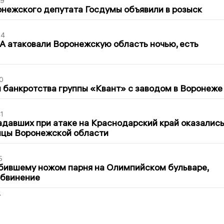
39
нежского депутата Госдумы объявили в розыск
54
 атаковали Воронежскую область ночью, есть
0
банкротства группы «Квант» с заводом в Воронеже
1
давших при атаке на Краснодарский край оказалис
ицы Воронежской области
5
бившему ножом парня на Олимпийском бульваре,
обвинение
2