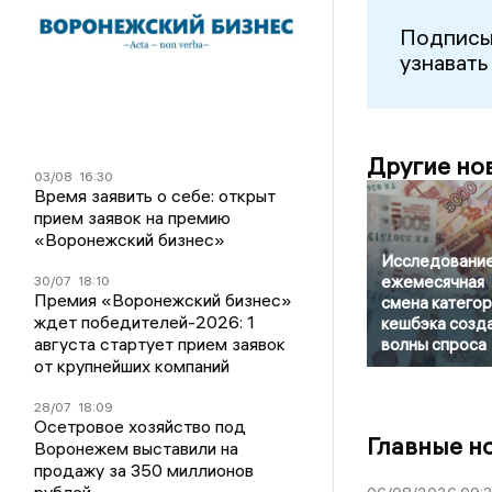
Подписы
узнавать
Другие но
03/08
16:30
Время заявить о себе: открыт
прием заявок на премию
«Воронежский бизнес»
Исследование
ежемесячная
30/07
18:10
Премия «Воронежский бизнес»
смена катего
ждет победителей-2026: 1
кешбэка созд
августа стартует прием заявок
волны спроса
от крупнейших компаний
28/07
18:09
Осетровое хозяйство под
Главные н
Воронежем выставили на
продажу за 350 миллионов
рублей