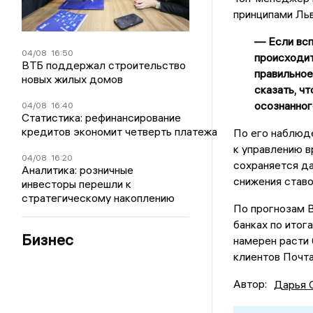
принципами Льв
— Если всп
04/08
16:50
происходит
ВТБ поддержал строительство
правильное
новых жилых домов
сказать, ч
осознанног
04/08
16:40
Статистика: рефинансирование
кредитов экономит четверть платежа
По его наблюд
к управлению 
04/08
16:20
сохраняется да
Аналитика: розничные
снижения ставо
инвесторы перешли к
стратегическому накоплению
По прогнозам В
банках по итог
Бизнес
намерен расти 
клиентов Почта
Автор:
Дарья 