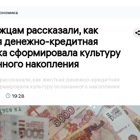
ономика
жцам рассказали, как
я денежно-кредитная
ка сформировала культуру
нного накопления
рассказали, как жесткая денежно-кредитная
рмировала культуру осознанного накопления
19:28