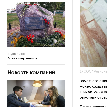
06/08
17:00
Атака мертвецов
Новости компаний
© ООО "Региона
Заметного ожив
можно ожидать 
ПМЭФ-2026 зая
рыночных отра
По его словам,