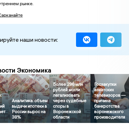
утреннем рынке.
Сарканайте
ируйте наши новости:
вости Экономика
Более 296 млн
Госзакупки
рублей могли
азиатских
:
легализовать
телевизоров —
Аналитика: объем
через судебные
причина
рий
выдачи ипотеки в
споры в
банкротства
ает
России вырос на
Воронежской
воронежского
38%
области
производителя