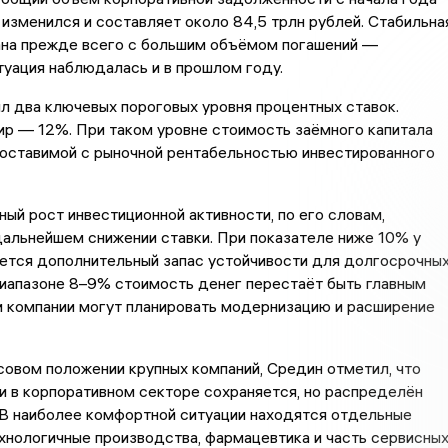
 изменился и составляет около 84,5 трлн рублей. Стабильна
ана прежде всего с большим объёмом погашений —
туация наблюдалась и в прошлом году.
 два ключевых пороговых уровня процентных ставок.
р — 12%. При таком уровне стоимость заёмного капитала
поставимой с рыночной рентабельностью инвестированного
ый рост инвестиционной активности, по его словам,
альнейшем снижении ставки. При показателе ниже 10% у
яется дополнительный запас устойчивости для долгосрочны
диапазоне 8–9% стоимость денег перестаёт быть главным
и компании могут планировать модернизацию и расширение
совом положении крупных компаний, Средин отметил, что
и в корпоративном секторе сохраняется, но распределён
 В наиболее комфортной ситуации находятся отдельные
хнологичные производства, фармацевтика и часть сервисны