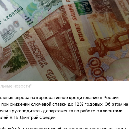
льные новости"
ления спроса на корпоративное кредитование в России
при снижении ключевой ставки до 12% годовых. Об этом на
вил руководитель департамента по работе с клиентами
слей ВТБ Дмитрий Средин.
 общий объём корпоративной задолженности с начала года