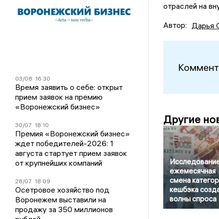
отраслей на вн
Автор:
Дарья 
Коммент
03/08
16:30
Время заявить о себе: открыт
прием заявок на премию
«Воронежский бизнес»
Другие но
30/07
18:10
Премия «Воронежский бизнес»
ждет победителей-2026: 1
августа стартует прием заявок
Исследование
от крупнейших компаний
ежемесячная
смена катего
28/07
18:09
Осетровое хозяйство под
кешбэка созд
волны спроса
Воронежем выставили на
продажу за 350 миллионов
рублей