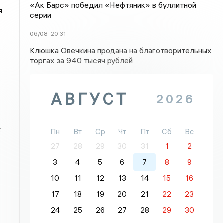
«Ак Барс» победил «Нефтяник» в буллитной
я
серии
06/08
20:31
Клюшка Овечкина продана на благотворительных
торгах за 940 тысяч рублей
АВГУСТ
2026
х
Пн
Вт
Ср
Чт
Пт
Сб
Вс
27
28
29
30
31
1
2
3
4
5
6
7
8
9
10
11
12
13
14
15
16
17
18
19
20
21
22
23
24
25
26
27
28
29
30
х