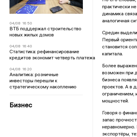
практически не
динамика связ
аналогичная си
04/08
16:50
ВТБ поддержал строительство
Средин выделил
новых жилых домов
Первый ориенти
становится со
04/08
16:40
Статистика: рефинансирование
капитала.
кредитов экономит четверть платежа
Более выраженн
04/08
16:20
возможен при д
Аналитика: розничные
бизнеса появл
инвесторы перешли к
стратегическому накоплению
проектов. А в 
ограничением, 
мощностей.
Бизнес
Говоря о финан
запас прочност
неравномерно.
экспортёры, те