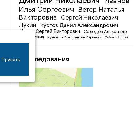
Дмитрий Николаевич
Иванов
Илья Сергеевич
Ветер Наталья
Викторовна
Сергей Николаевич
Лукин
Кустов Данил Александрович
Чижов Сергей Викторович
Солодов Александр
Михайлович
Кузнецов Константин Юрьевич
Соболев Андрей
Иванович
Расследования
Принять
04/03
09:50
«Зимники» против «летников», а Попенков
против всех. Электроколлапс на окраине
Воронежа