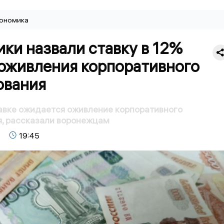
ономика
ки назвали ставку в 12%
 оживления корпоративного
ования
авке ожидается оживление корпоративного
, рассказали воронежцам
19:45