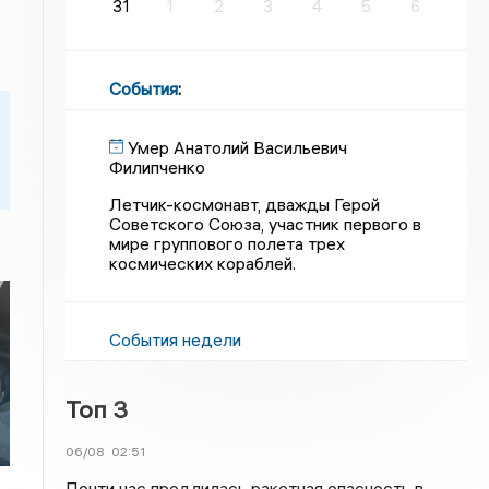
31
1
2
3
4
5
6
События
:
Умер Анатолий Васильевич
Филипченко
Летчик-космонавт, дважды Герой
Советского Союза, участник первого в
мире группового полета трех
космических кораблей.
События недели
Топ 3
06/08
02:51
Почти час продлилась ракетная опасность в