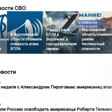
вости СВО
Угроза удара
Воронежская
В Воронежской
БПЛА в
область отменил
енную
области объявили
Воронеже, в
режим
опасность атаки
городе включили
беспилотной
в
БПЛА
сирены
опасности
овости
5
 неделя с Александром Пироговым: американец впа
4
ли Россию освободить американца Роберта Гилмана