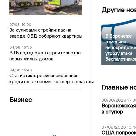
Другие но
07/08
10:00
За кулисами стройки: как на
заводе ОБД собирают квартиры
В Воронеже
отменили
непосредств
04/08
16:50
ВТБ поддержал строительство
угрозу атаки
новых жилых домов
беспилотнико
04/08
16:40
Статистика: рефинансирование
кредитов экономит четверть платежа
Главные н
Бизнес
08/08/2026 17:3
Воронежская
в ступор
07/08/2026 10:4
США попроси