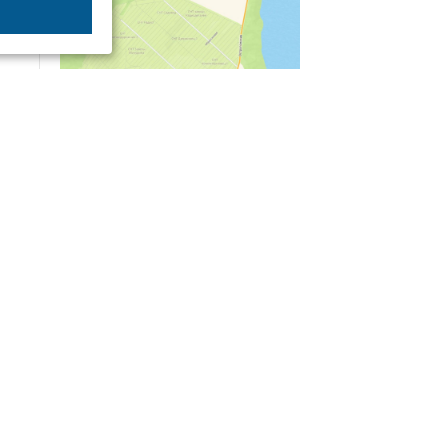
04/03
09:50
«Зимники» против «летников», а Попенков
против всех. Электроколлапс на окраине
Воронежа
Интервью
01/08
08:10
«Трус не работает в инкассации»: как устроена
работа перевозчика денег
30/07
08:00