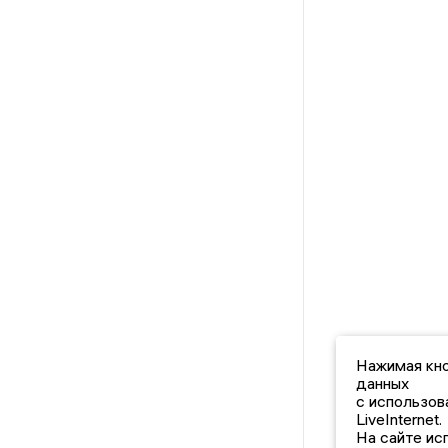
Нажимая кно
данных
с использов
LiveInternet.
На сайте ис