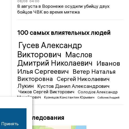
08/08
04:00
8 августа в Воронеже осудили убийцу двух
бойцов ЧВК во время мятежа
100 самых влиятельных людей
Гусев Александр
Викторович
Маслов
Дмитрий Николаевич
Иванов
Илья Сергеевич
Ветер Наталья
Викторовна
Сергей Николаевич
Лукин
Кустов Данил Александрович
Чижов Сергей Викторович
Солодов Александр
Михайлович
Кузнецов Константин Юрьевич
Соболев Андрей
Иванович
Расследования
Принять