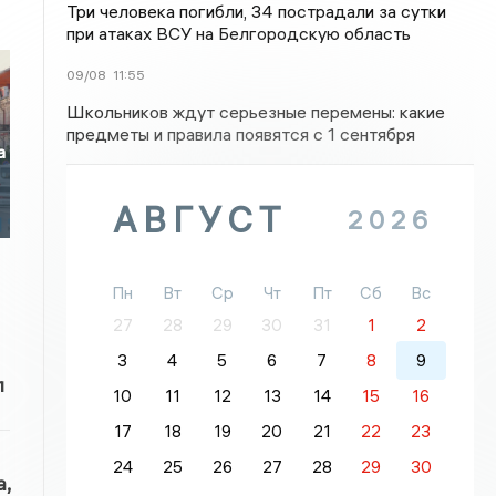
Три человека погибли, 34 пострадали за сутки
при атаках ВСУ на Белгородскую область
09/08
11:55
Школьников ждут серьезные перемены: какие
предметы и правила появятся с 1 сентября
а
АВГУСТ
2026
Пн
Вт
Ср
Чт
Пт
Сб
Вс
27
28
29
30
31
1
2
3
4
5
6
7
8
9
л
10
11
12
13
14
15
16
17
18
19
20
21
22
23
24
25
26
27
28
29
30
,