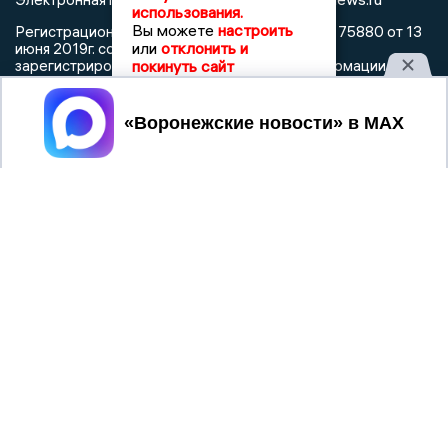
использования.
Вы можете
настроить
Регистрационный номер: серия Эл № ФС 77 - 75880 от 13
или
отклонить и
июня 2019г. согласно выписке из реестра
покинуть сайт
зарегистрированных средств массовой информации
выдана Федеральной службой по надзору в сфере связи,
информационных технологий и массовых коммуникаций
Принять
При использовании любого материала с данного сайта
гиперссылка на Сетевое издание «Воронежские новости»
обязательна.
Сообщения на сером фоне размещены на правах рекламы
@mazov
MAX
Написать директору в телеграм
или
О холдинге
Вакансии
Реклама
Дежурный по новостям
16+