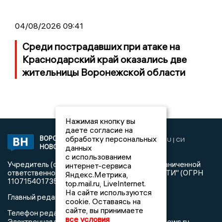
04/08/2026 09:41
Среди пострадавших при атаке на
Краснодарский край оказались две
жительницы Воронежской области
Нажимая кнопку вы
даете согласие на
обработку персональных
ВОРОНЕЖСКИЕ
2019 © VORONEZHNEWS.RU | СИ
данных
НОВОСТИ
«Воронежские новости»
с использованием
Учредитель (соучредители): Общество с ограниченной
интернет-сервиса
ответственностью "РЕГИОНАЛЬНЫЕ НОВОСТИ" (ОГРН
Яндекс.Метрика,
1107154017354)
top.mail.ru, LiveInternet.
На сайте используются
Главный редактор: Пирогов А.А.
cookie. Оставаясь на
сайте, вы принимаете
Телефон редакции: +7 (473) 262 77 92
все условия
info@voronezhnews.ru
Электронная почта редакции: