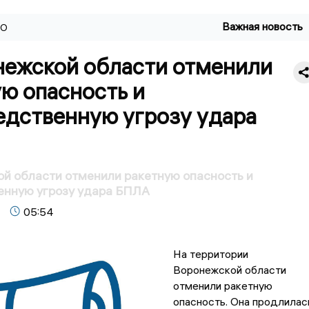
Важная новость
ВО
нежской области отменили
ю опасность и
едственную угрозу удара
й области отменили ракетную опасность и
енную угрозу удара БПЛА
05:54
На территории
Воронежской области
отменили ракетную
опасность. Она продлилас