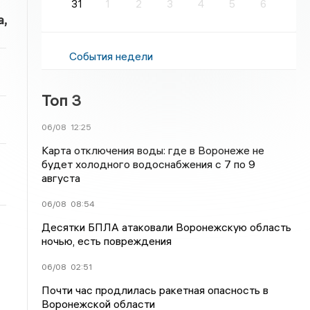
31
1
2
3
4
5
6
,
События недели
Топ 3
06/08
12:25
Карта отключения воды: где в Воронеже не
будет холодного водоснабжения с 7 по 9
августа
06/08
08:54
Десятки БПЛА атаковали Воронежскую область
ночью, есть повреждения
06/08
02:51
Почти час продлилась ракетная опасность в
Воронежской области