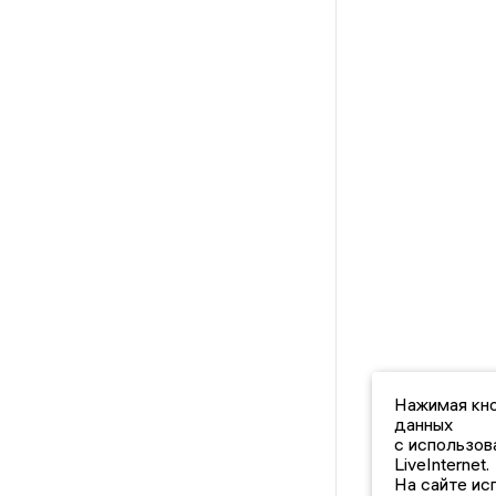
Нажимая кно
данных
с использов
LiveInternet.
На сайте ис