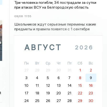
Три человека погибли, 34 пострадали за сутки
при атаках ВСУ на Белгородскую область
09/08
11:55
Школьников ждут серьезные перемены: какие
предметы и правила появятся с 1 сентября
а
АВГУСТ
2026
Пн
Вт
Ср
Чт
Пт
Сб
Вс
27
28
29
30
31
1
2
3
4
5
6
7
8
9
10
11
12
13
14
15
16
л
17
18
19
20
21
22
23
24
25
26
27
28
29
30