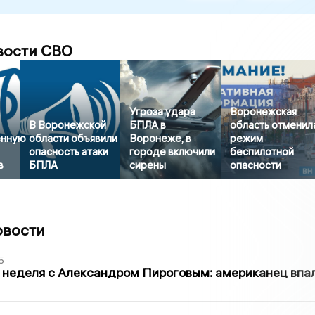
вости СВО
Угроза удара
Воронежская
В Воронежской
БПЛА в
область отменил
енную
области объявили
Воронеже, в
режим
опасность атаки
городе включили
беспилотной
в
БПЛА
сирены
опасности
овости
5
 неделя с Александром Пироговым: американец впа