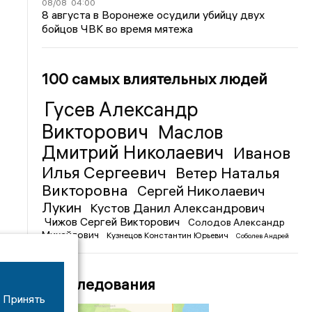
08/08
04:00
8 августа в Воронеже осудили убийцу двух
бойцов ЧВК во время мятежа
100 самых влиятельных людей
Гусев Александр
Викторович
Маслов
Дмитрий Николаевич
Иванов
Илья Сергеевич
Ветер Наталья
Викторовна
Сергей Николаевич
Лукин
Кустов Данил Александрович
Чижов Сергей Викторович
Солодов Александр
Михайлович
Кузнецов Константин Юрьевич
Соболев Андрей
Иванович
Расследования
Принять