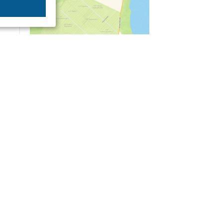
04/03
09:50
«Зимники» против «летников», а Попенков
против всех. Электроколлапс на окраине
Воронежа
Интервью
01/08
08:10
«Трус не работает в инкассации»: как устроена
работа перевозчика денег
30/07
08:00