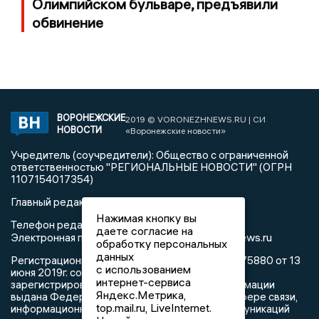
Олимпийском бульваре, предъявили
обвинение
ВОРОНЕЖСКИЕ
2019 © VORONEZHNEWS.RU | СИ
НОВОСТИ
«Воронежские новости»
Учредитель (соучредители): Общество с ограниченной
ответственностью "РЕГИОНАЛЬНЫЕ НОВОСТИ" (ОГРН
1107154017354)
Главный редактор: Пирогов А.А.
Нажимая кнопку вы
Телефон редакции: +7 (473) 262 77 92
даете согласие на
info@voronezhnews.ru
Электронная почта редакции:
обработку персональных
данных
Регистрационный номер: серия Эл № ФС 77 - 75880 от 13
с использованием
июня 2019г. согласно выписке из реестра
интернет-сервиса
зарегистрированных средств массовой информации
Яндекс.Метрика,
выдана Федеральной службой по надзору в сфере связи,
top.mail.ru, LiveInternet.
информационных технологий и массовых коммуникаций