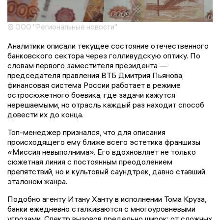
© ООО "Региональные новости"
Аналитики описали текущее состояние отечественного
банковского сектора через голливудскую оптику. По
словам первого заместителя президента —
председателя правления ВТБ Дмитрия Пьянова,
финансовая система России работает в режиме
остросюжетного боевика, где задачи кажутся
нерешаемыми, но отрасль каждый раз находит способ
довести их до конца.
Топ-менеджер признался, что для описания
происходящего ему ближе всего эстетика франшизы
«Миссия невыполнима». Его вдохновляет не только
сюжетная линия с постоянным преодолением
препятствий, но и культовый саундтрек, давно ставший
эталоном жанра.
Подобно агенту Итану Ханту в исполнении Тома Круза,
банки ежедневно сталкиваются с многоуровневыми
угрозами. Спектр вызовов предельно широк: от сложных