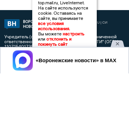
top.mail.ru, LiveInternet.
На сайте используются
cookie. Оставаясь на
сайте, вы принимаете
ВОРОНЕЖСКИЕ
2019 © VORONEZHNEWS.RU | СИ
все условия
НОВОСТИ
«Воронежские новости»
использования.
Вы можете
настроить
Учредитель (соучредители): Общество с ограниченной
или
отклонить и
ответственностью "РЕГИОНАЛЬНЫЕ НОВОСТИ" (ОГРН
покинуть сайт
1107154017354)
Главный редактор: Пирогов А.А.
Принять
Телефон редакции: +7 (473) 262 77 92
info@voronezhnews.ru
Электронная почта редакции:
Регистрационный номер: серия Эл № ФС 77 - 75880 от 13
июня 2019г. согласно выписке из реестра
зарегистрированных средств массовой информации
выдана Федеральной службой по надзору в сфере связи,
информационных технологий и массовых коммуникаций
При использовании любого материала с данного сайта