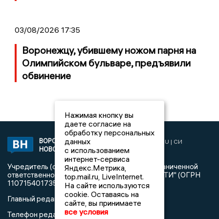
03/08/2026 17:35
Воронежцу, убившему ножом парня на
Олимпийском бульваре, предъявили
обвинение
Нажимая кнопку вы
даете согласие на
обработку персональных
данных
ВОРОНЕЖСКИЕ
2019 © VORONEZHNEWS.RU | СИ
НОВОСТИ
с использованием
«Воронежские новости»
интернет-сервиса
Учредитель (соучредители): Общество с ограниченной
Яндекс.Метрика,
ответственностью "РЕГИОНАЛЬНЫЕ НОВОСТИ" (ОГРН
top.mail.ru, LiveInternet.
1107154017354)
На сайте используются
cookie. Оставаясь на
Главный редактор: Пирогов А.А.
сайте, вы принимаете
все условия
Телефон редакции: +7 (473) 262 77 92