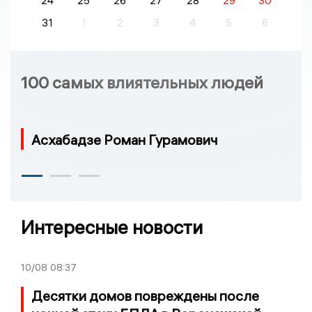
24
25
26
27
28
29
30
31
1
2
3
4
5
6
100 самых влиятельных людей
Асхабадзе Роман Гурамович
Интересные новости
10/08
08:37
Десятки домов повреждены после