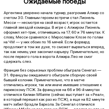
Ожидаемые победы
Аргентина уверенно начала турнир, разгромив Алжир со
счетом 3:0. Главным героем встречи стал Лионель
Месси — несмотря на свой возраст, игрок остается
главной звездой команды. В игре с Алжиром Лионель
оформил хет-трик, отличившись на 17, 60 и 76 минутах. К
слову, Месси сравнялся с Мирославом Клозе по голам
на ЧМ — у них обоих по 16 мячей. Если форвард
продолжит в том же духе, то сможет вырваться вперед,
так как немец уже закончил карьеру. Примечательно, но
после первого гола в ворота Алжира Лео не смог
сдержать слез.
Франция без серьезных проблем обыграла Сенегал —
3:1. Французы ожидаемого обыграли сборную своей
бывшей колонии. Примечательно, что в матче
отличались игроки, так или иначе имевшие отношение к
парижскому ПСЖ. За французов на 66 и 96-й минутах
отличился Килиан Мбаппе (сейчас выступает за «Реал»,
в который перешел как раз из ПСЖ), а еще на 82 минуте
матч забил Брэдли Баркола. За Сенегал отличился