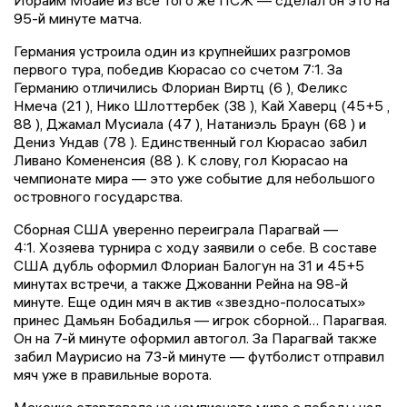
Ибраим Мбайе из все того же ПСЖ — сделал он это на
95-й минуте матча.
Германия устроила один из крупнейших разгромов
первого тура, победив Кюрасао со счетом 7:1. За
Германию отличились Флориан Виртц (6 ), Феликс
Нмеча (21 ), Нико Шлоттербек (38 ), Кай Хаверц (45+5 ,
88 ), Джамал Мусиала (47 ), Натаниэль Браун (68 ) и
Дениз Ундав (78 ). Единственный гол Кюрасао забил
Ливано Комененсия (88 ). К слову, гол Кюрасао на
чемпионате мира — это уже событие для небольшого
островного государства.
Сборная США уверенно переиграла Парагвай —
4:1. Хозяева турнира с ходу заявили о себе. В составе
США дубль оформил Флориан Балогун на 31 и 45+5
минутах встречи, а также Джованни Рейна на 98-й
минуте. Еще один мяч в актив «звездно-полосатых»
принес Дамьян Бобадилья — игрок сборной… Парагвая.
Он на 7-й минуте оформил автогол. За Парагвай также
забил Маурисио на 73-й минуте — футболист отправил
мяч уже в правильные ворота.