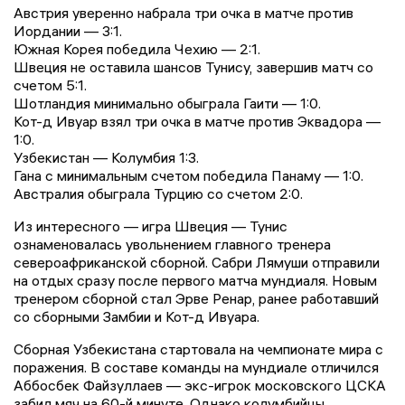
Австрия уверенно набрала три очка в матче против
Иордании — 3:1.
Южная Корея победила Чехию — 2:1.
Швеция не оставила шансов Тунису, завершив матч со
счетом 5:1.
Шотландия минимально обыграла Гаити — 1:0.
Кот-д Ивуар взял три очка в матче против Эквадора —
1:0.
Узбекистан — Колумбия 1:3.
Гана с минимальным счетом победила Панаму — 1:0.
Австралия обыграла Турцию со счетом 2:0.
Из интересного — игра Швеция — Тунис
ознаменовалась увольнением главного тренера
североафриканской сборной. Сабри Лямуши отправили
на отдых сразу после первого матча мундиаля. Новым
тренером сборной стал Эрве Ренар, ранее работавший
со сборными Замбии и Кот-д Ивуара.
Сборная Узбекистана стартовала на чемпионате мира с
поражения. В составе команды на мундиале отличился
Аббосбек Файзуллаев — экс-игрок московского ЦСКА
забил мяч на 60-й минуте. Однако колумбийцы