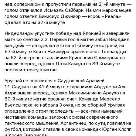
над соперником и пропустили первыми на 21-й минуте —
голом отличился Исмаэль Сайбари. На мяч марокканцев
голом ответил Винисиус Джуниор — игрок «Реала»
сделал это на 32-й минуте
Нидерланды упустили победу над Японией и завершили
матч со счетом 2:2. Первый гол в матче забил Вирджил
ван Дейк — он сделал это на 51-й минуте встречи, на
57-й минуте Кеито Накамура сравнял счет. Голландцы
на 62-й встрече стараниями Крисенсио Саммервилла
вышли вперед, однако Дати Камада на 89-й минуте
поставил точку в матче.
Уругвай не справился с Саудовской Аравией —
1:1. Саудиты на 41-й минуте стараниями Абдулелы Аль-
Амри вышли вперед, однако Максимилиано Араухо на
80-й минуте матча сравнял счет. Команда Марсело
Бьелсы пока не набрала 3 очка, но за сборной Уругвая
определенно стоит последить — все-таки нынешний
наставник команды заложил основы современного
тактического мышления. Аргентинец, по сути, повлиял на
футбол, который ставили в своих командах Юрген Клопп
и Хосеп Гвардиола.