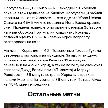
Португалия — ДР Конго — 1:1. Выходцы с Пиренеев
пока на этом мундиале не блещут. Португальцы забили
первыми на шестой минуте — это сделал Жоао Невеш.
Однако на 45+5 минуте поединке Йона Висса сравнял
счет. Примечательно, что по оценке сервиса Sofascore
капитан сборной Португалии Криштиану Роналду
получил оценку 6.2 — 41-летний игрок попросту
растворился на поле.
Англия — Хорватия — 4:2. Подопечные Томаса Тухеля
уверенно стартовали на мундиале. За англичан двумя
голами отметился Харри Кейн (на 12-й минуте с
пенальти и на 42-й с игры), а также по голу на свой счет
записали Джуд Беллингем (47 минута) и Маркус
Рэшфорд — 85 минута встречи. Хорваты ответили
голами Мартина Батурина на 36 минуте и Петара Муса
на 45+5 минуте поединка.
Остальные матчи