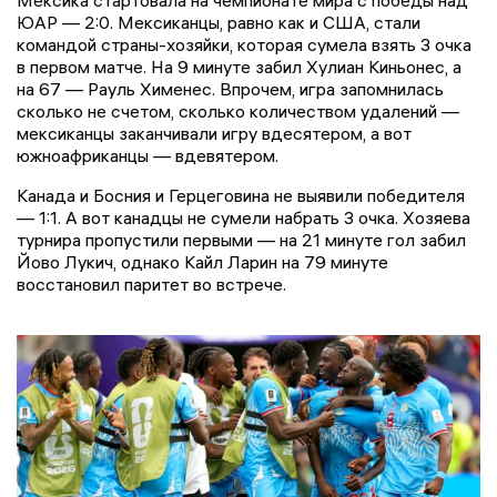
Мексика стартовала на чемпионате мира с победы над
ЮАР — 2:0. Мексиканцы, равно как и США, стали
командой страны-хозяйки, которая сумела взять 3 очка
в первом матче. На 9 минуте забил Хулиан Киньонес, а
на 67 — Рауль Хименес. Впрочем, игра запомнилась
сколько не счетом, сколько количеством удалений —
мексиканцы заканчивали игру вдесятером, а вот
южноафриканцы — вдевятером.
Канада и Босния и Герцеговина не выявили победителя
— 1:1. А вот канадцы не сумели набрать 3 очка. Хозяева
турнира пропустили первыми — на 21 минуте гол забил
Йово Лукич, однако Кайл Ларин на 79 минуте
восстановил паритет во встрече.