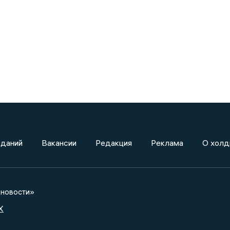
зданий
Вакансии
Редакция
Реклама
О холд
новости»
X