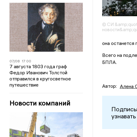
© СИ &amp;quo
новости&amp;qu
она останется 
Всего на подле
07/08
17:00
БПЛА.
7 августа 1803 года граф
Федор Иванович Толстой
отправился в кругосветное
путешествие
Автор:
Алена 
Новости компаний
Подписы
узнавать