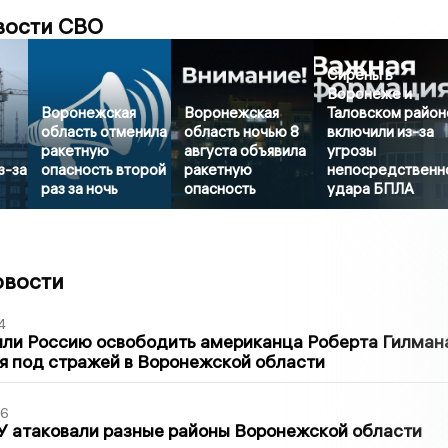
вости СВО
Сирены в
Воронеже и
Воронежская
Воронежская
Таловском район
область отменила
область ночью 8
включили из-за
ракетную
августа объявила
угрозы
з-за
опасность второй
ракетную
непосредственн
раз за ночь
опасность
удара БПЛА
овости
4
ли Россию освободить американца Роберта Гилмана
я под стражей в Воронежской области
06
У атаковали разные районы Воронежской области