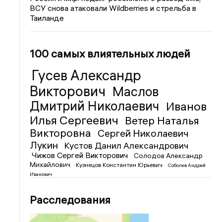
ВСУ снова атаковали Wildberries и стрельба в
Таиланде
100 самых влиятельных людей
Гусев Александр
Викторович
Маслов
Дмитрий Николаевич
Иванов
Илья Сергеевич
Ветер Наталья
Викторовна
Сергей Николаевич
Лукин
Кустов Данил Александрович
Чижов Сергей Викторович
Солодов Александр
Михайлович
Кузнецов Константин Юрьевич
Соболев Андрей
Иванович
Расследования