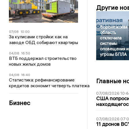
Другие но
Воронежская
07/08
10:00
область
За кулисами стройки: как на
отключила
заводе ОБД собирают квартиры
системы
оповещения и
04/08
16:50
угрозы БПЛА
ВТБ поддержал строительство
новых жилых домов
04/08
16:40
Статистика: рефинансирование
Главные н
кредитов экономит четверть платежа
07/08/2026 10:4
США попроси
Бизнес
находящегос
07/08/2026 07:
11 дронов ВС