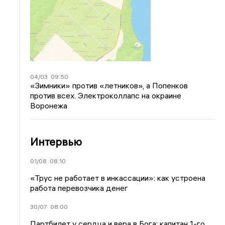
04/03
09:50
«Зимники» против «летников», а Попенков
против всех. Электроколлапс на окраине
Воронежа
Интервью
01/08
08:10
«Трус не работает в инкассации»: как устроена
работа перевозчика денег
30/07
08:00
Партбилет у сердца и вера в Бога: капитан 1-го