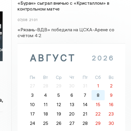
«Буран» сыграл вничью с «Кристаллом» в
контрольном матче
07/08
21:01
«Рязань-ВДВ» победила на ЦСКА-Арене со
е
счётом 4:2
ого
АВГУСТ
2026
Пн
Вт
Ср
Чт
Пт
Сб
Вс
27
28
29
30
31
1
2
3
4
5
6
7
8
9
,
10
11
12
13
14
15
16
17
18
19
20
21
22
23
24
25
26
27
28
29
30