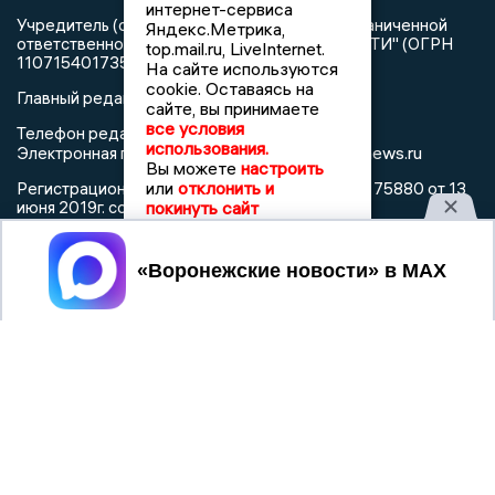
интернет-сервиса
Учредитель (соучредители): Общество с ограниченной
Яндекс.Метрика,
ответственностью "РЕГИОНАЛЬНЫЕ НОВОСТИ" (ОГРН
top.mail.ru, LiveInternet.
1107154017354)
На сайте используются
cookie. Оставаясь на
Главный редактор: Пирогов А.А.
сайте, вы принимаете
все условия
Телефон редакции: +7 (473) 262 77 92
использования.
info@voronezhnews.ru
Электронная почта редакции:
Вы можете
настроить
или
отклонить и
Регистрационный номер: серия Эл № ФС 77 - 75880 от 13
июня 2019г. согласно выписке из реестра
покинуть сайт
зарегистрированных средств массовой информации
выдана Федеральной службой по надзору в сфере связи,
Принять
информационных технологий и массовых коммуникаций
При использовании любого материала с данного сайта
гиперссылка на Сетевое издание «Воронежские новости»
обязательна.
Сообщения на сером фоне размещены на правах рекламы
@mazov
MAX
Написать директору в телеграм
или