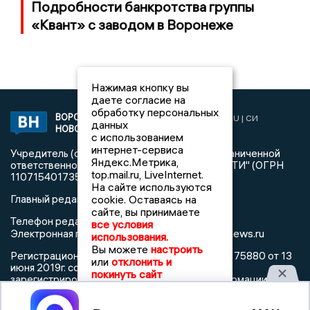
Подробности банкротства группы
«Квант» с заводом в Воронеже
Нажимая кнопку вы
даете согласие на
обработку персональных
ВОРОНЕЖСКИЕ
2019 © VORONEZHNEWS.RU | СИ
данных
НОВОСТИ
«Воронежские новости»
с использованием
интернет-сервиса
Учредитель (соучредители): Общество с ограниченной
Яндекс.Метрика,
ответственностью "РЕГИОНАЛЬНЫЕ НОВОСТИ" (ОГРН
top.mail.ru, LiveInternet.
1107154017354)
На сайте используются
Главный редактор: Пирогов А.А.
cookie. Оставаясь на
сайте, вы принимаете
Телефон редакции: +7 (473) 262 77 92
все условия
info@voronezhnews.ru
Электронная почта редакции:
использования.
Вы можете
настроить
Регистрационный номер: серия Эл № ФС 77 - 75880 от 13
или
отклонить и
июня 2019г. согласно выписке из реестра
покинуть сайт
зарегистрированных средств массовой информации
выдана Федеральной службой по надзору в сфере связи,
информационных технологий и массовых коммуникаций
Принять