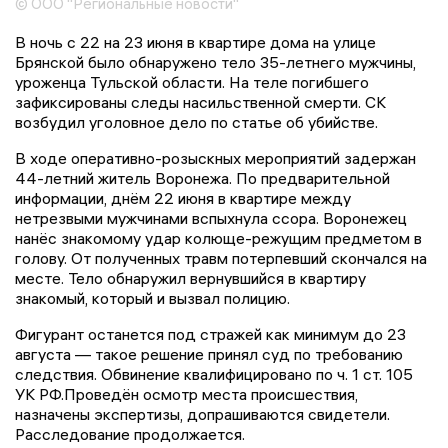
© ООО "Региональные новости"
В ночь с 22 на 23 июня в квартире дома на улице
Брянской было обнаружено тело 35-летнего мужчины,
уроженца Тульской области. На теле погибшего
зафиксированы следы насильственной смерти. СК
возбудил уголовное дело по статье об убийстве.
В ходе оперативно-розыскных мероприятий задержан
44-летний житель Воронежа. По предварительной
информации, днём 22 июня в квартире между
нетрезвыми мужчинами вспыхнула ссора. Воронежец
нанёс знакомому удар колюще-режущим предметом в
голову. От полученных травм потерпевший скончался на
месте. Тело обнаружил вернувшийся в квартиру
знакомый, который и вызвал полицию.
Фигурант останется под стражей как минимум до 23
августа — такое решение принял суд по требованию
следствия. Обвинение квалифицировано по ч. 1 ст. 105
УК РФ.Проведён осмотр места происшествия,
назначены экспертизы, допрашиваются свидетели.
Расследование продолжается.