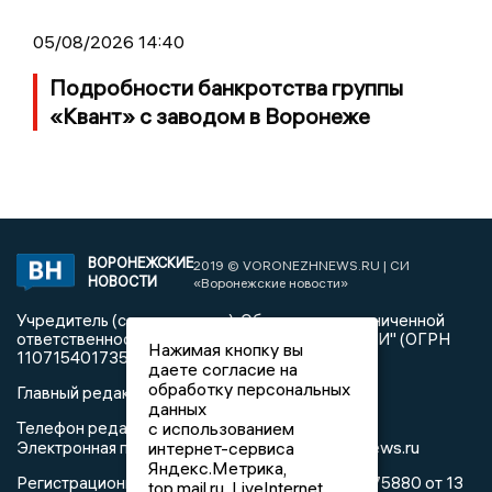
05/08/2026 14:40
Подробности банкротства группы
«Квант» с заводом в Воронеже
ВОРОНЕЖСКИЕ
2019 © VORONEZHNEWS.RU | СИ
НОВОСТИ
«Воронежские новости»
Учредитель (соучредители): Общество с ограниченной
ответственностью "РЕГИОНАЛЬНЫЕ НОВОСТИ" (ОГРН
Нажимая кнопку вы
1107154017354)
даете согласие на
обработку персональных
Главный редактор: Пирогов А.А.
данных
с использованием
Телефон редакции: +7 (473) 262 77 92
info@voronezhnews.ru
интернет-сервиса
Электронная почта редакции:
Яндекс.Метрика,
Регистрационный номер: серия Эл № ФС 77 - 75880 от 13
top.mail.ru, LiveInternet.