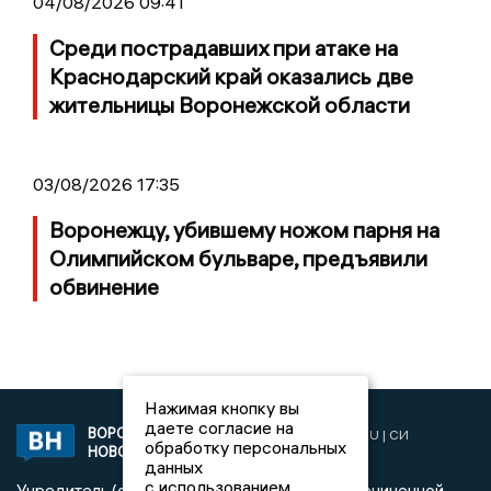
04/08/2026 09:41
Среди пострадавших при атаке на
Краснодарский край оказались две
жительницы Воронежской области
03/08/2026 17:35
Воронежцу, убившему ножом парня на
Олимпийском бульваре, предъявили
обвинение
Нажимая кнопку вы
даете согласие на
ВОРОНЕЖСКИЕ
2019 © VORONEZHNEWS.RU | СИ
обработку персональных
НОВОСТИ
«Воронежские новости»
данных
с использованием
Учредитель (соучредители): Общество с ограниченной