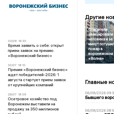
Другие но
Спасатели
эвакуировали
человека и за 
03/08
16:30
минут потуши
Время заявить о себе: открыт
пожар в
прием заявок на премию
воронежском
«Воронежский бизнес»
«Волна»
30/07
18:10
Премия «Воронежский бизнес»
ждет победителей-2026: 1
августа стартует прием заявок
Главные н
от крупнейших компаний
06/08/2026 09:
28/07
18:09
Бывшего воро
Осетровое хозяйство под
Воронежем выставили на
продажу за 350 миллионов
06/08/2026 08:
рублей