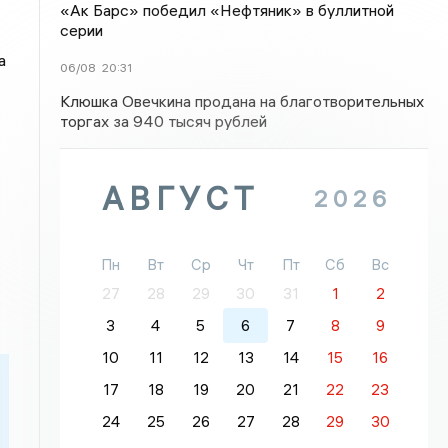
«Ак Барс» победил «Нефтяник» в буллитной
серии
а
06/08
20:31
Клюшка Овечкина продана на благотворительных
торгах за 940 тысяч рублей
АВГУСТ
2026
Пн
Вт
Ср
Чт
Пт
Сб
Вс
27
28
29
30
31
1
2
3
4
5
6
7
8
9
10
11
12
13
14
15
16
17
18
19
20
21
22
23
24
25
26
27
28
29
30