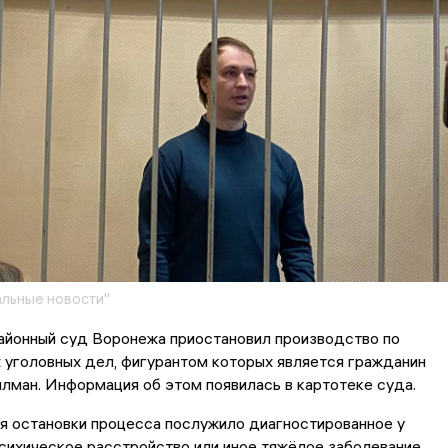
льные новости"
айонный суд Воронежа приостановил производство по
 уголовных дел, фигурантом которых является гражданин
ман. Информация об этом появилась в картотеке суда.
я остановки процесса послужило диагностированное у
ихическое расстройство или иное тяжёлое заболевание,