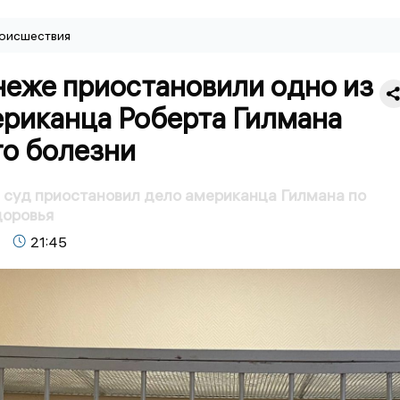
оисшествия
неже приостановили одно из
ериканца Роберта Гилмана
го болезни
суд приостановил дело американца Гилмана по
доровья
21:45