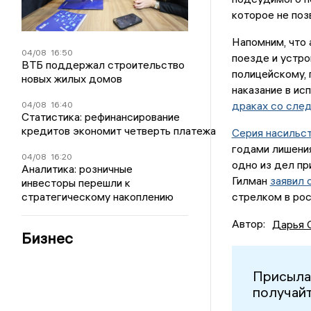
которое не поз
Напомним, что 
04/08
16:50
поезде и устро
ВТБ поддержал строительство
полицейскому, 
новых жилых домов
наказание в ис
драках со сле
04/08
16:40
Статистика: рефинансирование
кредитов экономит четверть платежа
Серия насильс
годами лишения
04/08
16:20
одно из дел пр
Аналитика: розничные
Гилман
заявил 
инвесторы перешли к
стратегическому накоплению
стрелком в рос
Автор:
Дарья 
Бизнес
Присыла
получайт