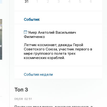
31
1
2
3
4
5
6
События
:
й
Умер Анатолий Васильевич
Филипченко
Летчик-космонавт, дважды Герой
и
Советского Союза, участник первого в
мире группового полета трех
космических кораблей.
События недели
Топ 3
06/08
02:51
Почти час продлилась ракетная опасность в