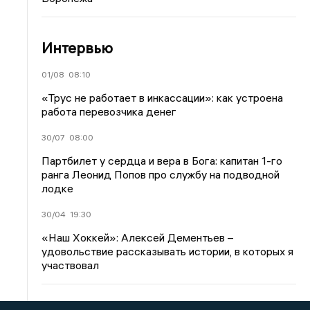
Интервью
01/08
08:10
«Трус не работает в инкассации»: как устроена
работа перевозчика денег
30/07
08:00
Партбилет у сердца и вера в Бога: капитан 1-го
ранга Леонид Попов про службу на подводной
лодке
30/04
19:30
«Наш Хоккей»: Алексей Дементьев –
удовольствие рассказывать истории, в которых я
участвовал