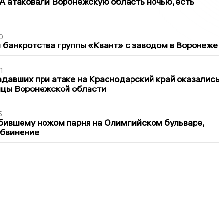
 атаковали Воронежскую область ночью, есть
0
банкротства группы «Квант» с заводом в Воронеже
1
давших при атаке на Краснодарский край оказалис
ицы Воронежской области
5
бившему ножом парня на Олимпийском бульваре,
обвинение
2