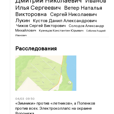
Дмитрий Николаевич
Иванов
Илья Сергеевич
Ветер Наталья
Викторовна
Сергей Николаевич
Лукин
Кустов Данил Александрович
Чижов Сергей Викторович
Солодов Александр
Михайлович
Кузнецов Константин Юрьевич
Соболев Андрей
Иванович
Расследования
04/03
09:50
«Зимники» против «летников», а Попенков
против всех. Электроколлапс на окраине
Воронежа