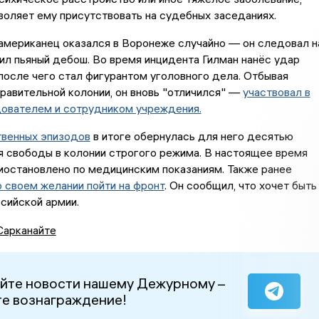
воляет ему присутствовать на судебных заседаниях.
американец оказался в Воронеже случайно — он следовал н
ил пьяный дебош. Во время инцидента Гилман нанёс удар
после чего стал фигурантом уголовного дела. Отбывая
правительной колонии, он вновь "отличился" —
участвовал в
дователем и сотрудником учреждения.
твенных эпизодов
в итоге обернулась для него десятью
 свободы в колонии строгого режима. В настоящее время
иостановлено по медицинским показаниям. Также ранее
о своем желании пойти на фронт
. Он сообщил, что хочет быть
сийской армии.
Сарканайте
йте новости нашему Дежурному –
е вознаграждение!