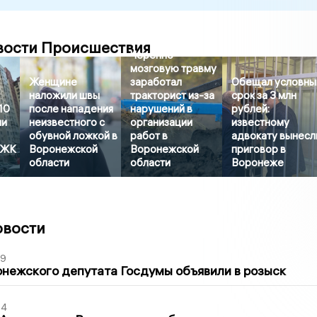
вости Происшествия
Черепно-
мозговую травму
Женщине
заработал
Обещал условны
наложили швы
тракторист из-за
срок за 3 млн
10
после нападения
нарушений в
рублей:
ли
неизвестного с
организации
известному
обувной ложкой в
работ в
адвокату вынесл
 ЖК
Воронежской
Воронежской
приговор в
области
области
Воронеже
овости
39
нежского депутата Госдумы объявили в розыск
54