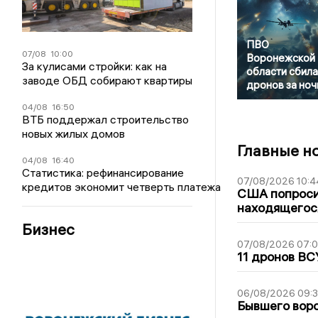
ПВО
07/08
10:00
Воронежской
За кулисами стройки: как на
области сбила
заводе ОБД собирают квартиры
дронов за ноч
04/08
16:50
ВТБ поддержал строительство
новых жилых домов
Главные н
04/08
16:40
Статистика: рефинансирование
07/08/2026 10:4
кредитов экономит четверть платежа
США попроси
находящегос
Бизнес
07/08/2026 07:
11 дронов ВС
06/08/2026 09:
Бывшего воро