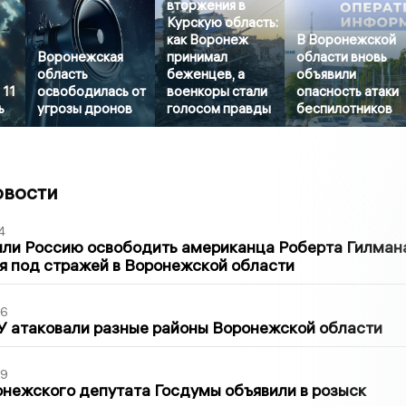
вторжения в
Курскую область:
как Воронеж
В Воронежской
Воронежская
принимал
области вновь
область
беженцев, а
объявили
 11
освободилась от
военкоры стали
опасность атаки
ь
угрозы дронов
голосом правды
беспилотников
овости
4
ли Россию освободить американца Роберта Гилмана
я под стражей в Воронежской области
06
У атаковали разные районы Воронежской области
39
нежского депутата Госдумы объявили в розыск