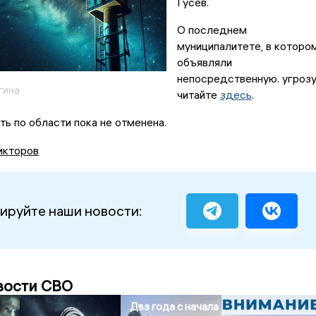
Гусев.
О последнем
муниципалитете, в которо
объявляли
непосредственную. угрозу
гина
читайте
здесь
.
ь по области пока не отменена.
икторов
ируйте наши новости:
вости СВО
Два года с начала