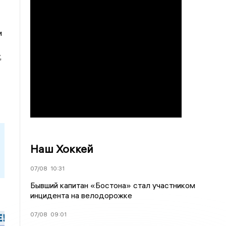
м
,
Наш Хоккей
07/08
10:31
Бывший капитан «Бостона» стал участником
инцидента на велодорожке
07/08
09:01