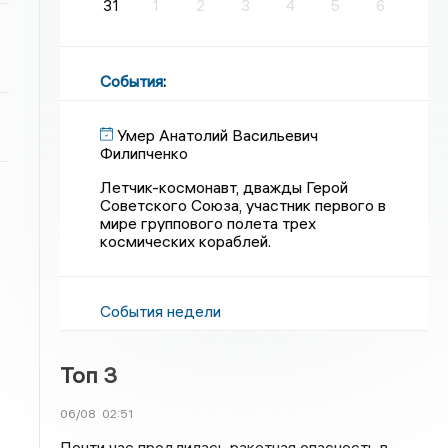
31
1
2
3
4
5
6
События
:
Умер Анатолий Васильевич
Филипченко
Летчик-космонавт, дважды Герой
Советского Союза, участник первого в
мире группового полета трех
космических кораблей.
События недели
Топ 3
06/08
02:51
Почти час продлилась ракетная опасность в