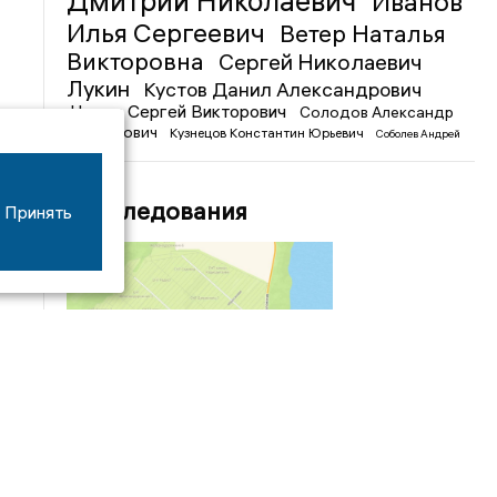
Дмитрий Николаевич
Иванов
Илья Сергеевич
Ветер Наталья
Викторовна
Сергей Николаевич
Лукин
Кустов Данил Александрович
Чижов Сергей Викторович
Солодов Александр
Михайлович
Кузнецов Константин Юрьевич
Соболев Андрей
Иванович
Расследования
Принять
04/03
09:50
«Зимники» против «летников», а Попенков
против всех. Электроколлапс на окраине
Воронежа