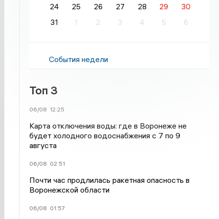
24
25
26
27
28
29
30
31
1
2
3
4
5
6
События недели
Топ 3
06/08
12:25
Карта отключения воды: где в Воронеже не
будет холодного водоснабжения с 7 по 9
августа
06/08
02:51
Почти час продлилась ракетная опасность в
Воронежской области
06/08
01:57