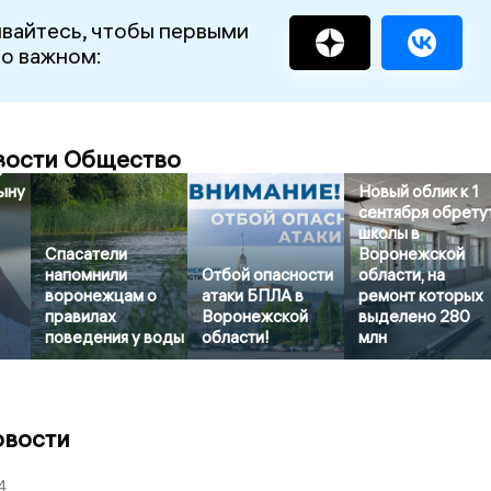
вайтесь, чтобы первыми
 о важном:
вости Общество
0
сыну
Новый облик к 1
сентября обрету
школы в
Спасатели
Воронежской
напомнили
Отбой опасности
области, на
воронежцам о
атаки БПЛА в
ремонт которых
правилах
Воронежской
выделено 280
поведения у воды
области!
млн
овости
4