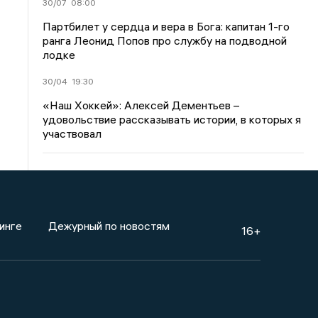
30/07
08:00
Партбилет у сердца и вера в Бога: капитан 1-го
ранга Леонид Попов про службу на подводной
лодке
30/04
19:30
«Наш Хоккей»: Алексей Дементьев –
удовольствие рассказывать истории, в которых я
участвовал
инге
Дежурный по новостям
16+