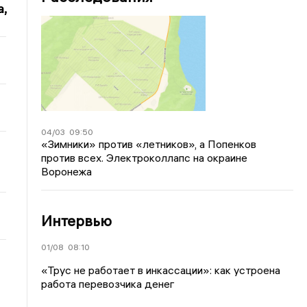
,
04/03
09:50
«Зимники» против «летников», а Попенков
против всех. Электроколлапс на окраине
Воронежа
Интервью
01/08
08:10
«Трус не работает в инкассации»: как устроена
работа перевозчика денег