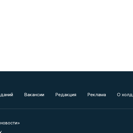
зданий
Вакансии
Редакция
Реклама
О холд
новости»
X