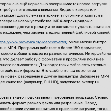
отором она ещё нормально воспринимается после загрузки.
и требуют отдельного внимания. Видео с камеры или
а может долго лежать в архиве, а потом не открыться в
плеере на новом устройстве. MP4-версия рядом с
храняет доступ к ролику и не заставляет удалять оригинал.
о надёжнее, чем заменять единственный файл новой копией.
ttps://www.movavika.ru/videoconverter/
ролик можно быстро
ть в MP4. Программа работает с более 180 форматами,
 можно добавить видео из разных источников. Интерфейс на
е, что делает работу с форматами и профилями понятнее
енного пользователя. Для подготовки файла есть готовые
стройства и форматы. Это удобно, когда не хочется
ать кодек, разрешение и другие параметры. Выбираете MP4
е качество (например, Full HD), запускаете экспорт и
ровать видео, подсказывают требования площадки. Сервис
чивать формат, размер файла или разрешение. Перед
овой версии лучше свериться с правилами загрузки, тогда