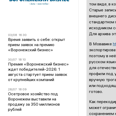
том виде, в к
Старые запис
внешнего диск
стандартном 
исходником со
Для архива эт
03/08
16:30
Время заявить о себе: открыт
В Мовавике
h
прием заявок на премию
«Воронежский бизнес»
экспортирова
поэтому в неё
30/07
18:10
русском язык
Премия «Воронежский бизнес»
для отечеств
ждет победителей-2026: 1
профили под у
августа стартует прием заявок
от крупнейших компаний
вручную трог
или подходяще
28/07
18:09
готово.
Осетровое хозяйство под
Воронежем выставили на
Как перекоди
продажу за 350 миллионов
может ограни
рублей
сохранением н