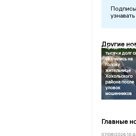
Подписы
узнавать
Другие но
Кредит на 70
тысяч и долг 
свалились на
голову
жительнице
Хохольского
района после
уловок
мошенников
Главные н
07/08/2026 10:4