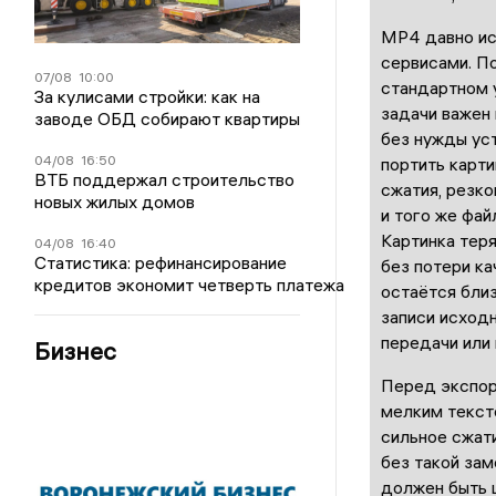
MP4 давно ис
сервисами. П
07/08
10:00
стандартном у
За кулисами стройки: как на
задачи важен 
заводе ОБД собирают квартиры
без нужды уст
04/08
16:50
портить карти
ВТБ поддержал строительство
сжатия, резк
новых жилых домов
и того же фай
Картинка теря
04/08
16:40
Статистика: рефинансирование
без потери ка
кредитов экономит четверть платежа
остаётся бли
записи исход
передачи или 
Бизнес
Перед экспор
мелким текст
сильное сжати
без такой зам
должен быть 