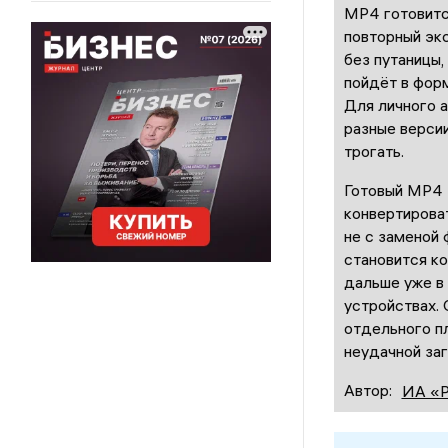
MP4 готовитс
повторный экс
без путаницы,
пойдёт в фор
Для личного а
разные верси
трогать.
Готовый MP4 
конвертироват
не с заменой 
становится к
дальше уже в
устройствах. 
отдельного п
неудачной заг
Автор:
ИА «