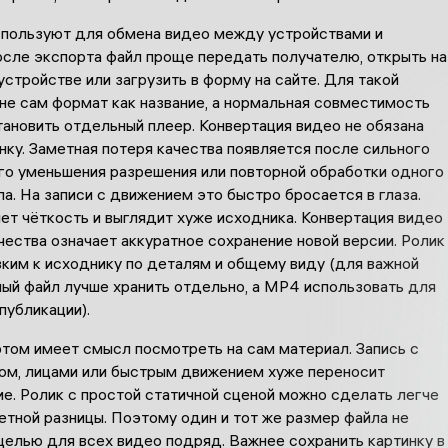
пользуют для обмена видео между устройствами и
осле экспорта файл проще передать получателю, открыть на
стройстве или загрузить в форму на сайте. Для такой
не сам формат как название, а нормальная совместимость
ановить отдельный плеер. Конвертация видео не обязана
нку. Заметная потеря качества появляется после сильного
ого уменьшения разрешения или повторной обработки одного
ла. На записи с движением это быстро бросается в глаза.
ет чёткость и выглядит хуже исходника. Конвертация видео
чества означает аккуратное сохранение новой версии. Ролик
зким к исходнику по деталям и общему виду (для важной
ный файл лучше хранить отдельно, а MP4 использовать для
публикации).
том имеет смысл посмотреть на сам материал. Запись с
ом, лицами или быстрым движением хуже переносит
е. Ролик с простой статичной сценой можно сделать легче
етной разницы. Поэтому один и тот же размер файла не
целью для всех видео подряд. Важнее сохранить картинку в