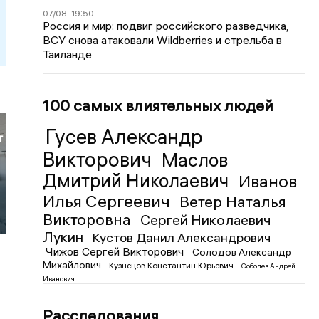
07/08
19:50
Россия и мир: подвиг российского разведчика,
ВСУ снова атаковали Wildberries и стрельба в
Таиланде
100 самых влиятельных людей
Гусев Александр
т
Викторович
Маслов
Дмитрий Николаевич
Иванов
Илья Сергеевич
Ветер Наталья
Викторовна
Сергей Николаевич
Лукин
Кустов Данил Александрович
Чижов Сергей Викторович
Солодов Александр
Михайлович
Кузнецов Константин Юрьевич
Соболев Андрей
Иванович
Расследования