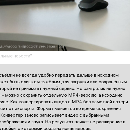
льные новости"
съёмки не всегда удобно передать дальше в исходном
ожет быть слишком тяжёлым для загрузки или сохранённым
торый не принимает нужный сервис. Но сам ролик не нужно
 – можно сохранить отдельную MP4-версию, а исходник
хиве. Как конвертировать видео в MP4 без заметной потери
исит от экспорта. Формат меняется во время сохранения
 Конвертер заново записывает видео с выбранными
зображения и звука. На результат влияет не расширение в
астройки, с которыми создана новая версия.