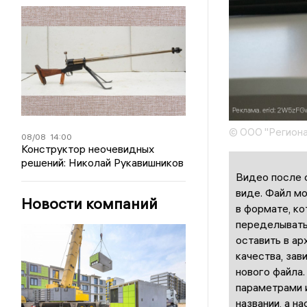
© ООО "Региона
08/08
14:00
Конструктор неочевидных
решений: Николай Рукавишников
Видео после 
виде. Файл м
Новости компаний
в формате, ко
переделывать
оставить в ар
качества, зав
нового файла.
параметрами и
названии, а н