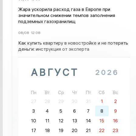
Жара ускорила расход газа в Европе при
значительном снижении темпов заполнения
подземных газохранилищ
08/08
12:08
Как купить квартиру в новостройке и не потерять
деньги: инструкция от эксперта
АВГУСТ
2026
Пн
Вт
Ср
Чт
Пт
Сб
Вс
27
28
29
30
31
1
2
3
4
5
6
7
8
9
10
11
12
13
14
15
16
17
18
19
20
21
22
23