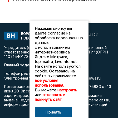
Нажимая кнопку вы
даете согласие на
ВОРОНЕЖСКИЕ
2019 © VORONEZHNEWS.RU | СИ
обработку персональных
НОВОСТИ
«Воронежские новости»
данных
с использованием
Учредитель (соучредители): Общество с ограниченной
интернет-сервиса
ответственностью "РЕГИОНАЛЬНЫЕ НОВОСТИ" (ОГРН
Яндекс.Метрика,
1107154017354)
top.mail.ru, LiveInternet.
Главный редактор: Пирогов А.А.
На сайте используются
cookie. Оставаясь на
Телефон редакции: +7 (473) 262 77 92
сайте, вы принимаете
info@voronezhnews.ru
Электронная почта редакции:
все условия
использования.
Регистрационный номер: серия Эл № ФС 77 - 75880 от 13
Вы можете
настроить
июня 2019г. согласно выписке из реестра
или
отклонить и
зарегистрированных средств массовой информации
покинуть сайт
выдана Федеральной службой по надзору в сфере связи,
информационных технологий и массовых коммуникаций
Принять