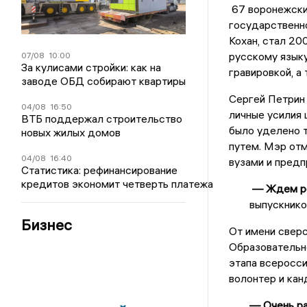
67 воронежски
государственно
Кохан, стал 20
русскому языку
07/08
10:00
За кулисами стройки: как на
гравировкой, а
заводе ОБД собирают квартиры
Сергей Петрин 
04/08
16:50
личные усилия 
ВТБ поддержал строительство
было уделено т
новых жилых домов
путем. Мэр отм
04/08
16:40
вузами и предп
Статистика: рефинансирование
кредитов экономит четверть платежа
— Ждем реб
выпускнико
Бизнес
От имени свер
Образовательн
этапа всеросси
волонтер и кан
— Очень ра