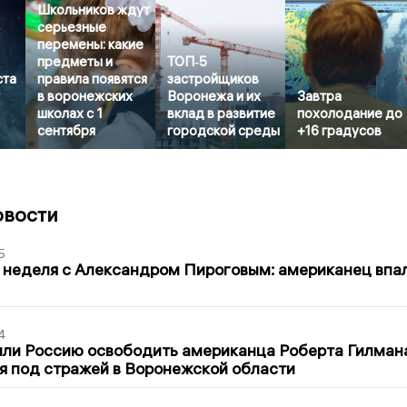
Школьников ждут
серьезные
перемены: какие
предметы и
ТОП‑5
ста
правила появятся
застройщиков
в воронежских
Воронежа и их
Завтра
школах с 1
вклад в развитие
похолодание до
сентября
городской среды
+16 градусов
овости
5
 неделя с Александром Пироговым: американец впа
4
ли Россию освободить американца Роберта Гилмана
я под стражей в Воронежской области