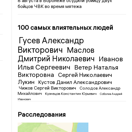
8 августа в Воронеже осудили убийцу двух
бойцов ЧВК во время мятежа
100 самых влиятельных людей
Гусев Александр
Викторович
Маслов
Дмитрий Николаевич
Иванов
Илья Сергеевич
Ветер Наталья
Викторовна
Сергей Николаевич
Лукин
Кустов Данил Александрович
Чижов Сергей Викторович
Солодов Александр
Михайлович
Кузнецов Константин Юрьевич
Соболев Андрей
Иванович
Расследования