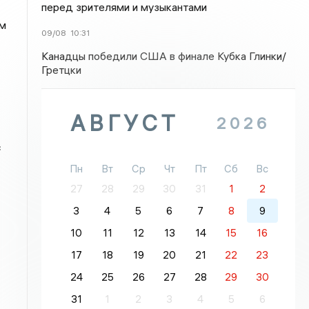
перед зрителями и музыкантами
ём
09/08
10:31
Канадцы победили США в финале Кубка Глинки/
Гретцки
АВГУСТ
2026
с
Пн
Вт
Ср
Чт
Пт
Сб
Вс
27
28
29
30
31
1
2
3
4
5
6
7
8
9
10
11
12
13
14
15
16
17
18
19
20
21
22
23
24
25
26
27
28
29
30
31
1
2
3
4
5
6