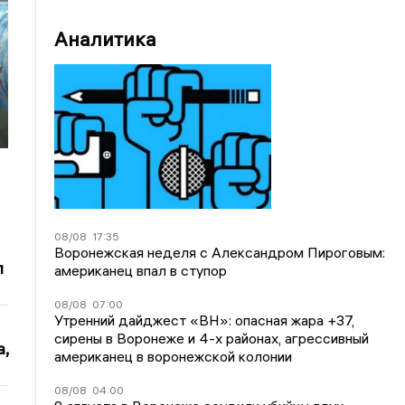
Аналитика
08/08
17:35
Воронежская неделя с Александром Пироговым:
л
американец впал в ступор
08/08
07:00
Утренний дайджест «ВН»: опасная жара +37,
сирены в Воронеже и 4-х районах, агрессивный
,
американец в воронежской колонии
08/08
04:00