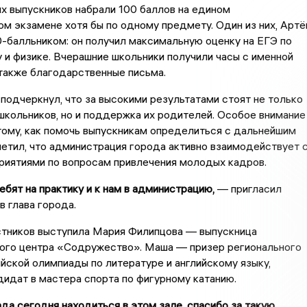
х выпускников набрали 100 баллов на едином
м экзамене хотя бы по одному предмету. Один из них, Арт
0-балльником: он получил максимальную оценку на ЕГЭ по
 и физике. Вчерашние школьники получили часы с именной
 также благодарственные письма.
подчеркнул, что за высокими результатами стоят не только
школьников, но и поддержка их родителей. Особое внимание
ому, как помочь выпускникам определиться с дальнейшим
етил, что администрация города активно взаимодействует 
риятиями по вопросам привлечения молодых кадров.
ят на практику и к нам в администрацию,
— пригласил
в глава города.
стников выступила Мария Филипцова — выпускница
ого центра «Содружество». Маша — призер регионального
йской олимпиады по литературе и английскому языку,
дидат в мастера спорта по фигурному катанию.
да сегодня находиться в этом зале, спасибо за такую