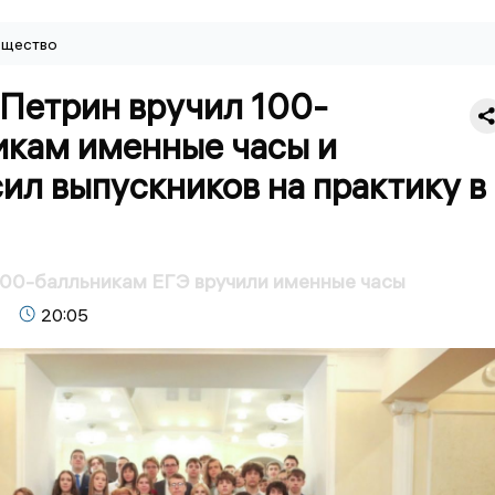
щество
 Петрин вручил 100-
икам именные часы и
ил выпускников на практику в
100-балльникам ЕГЭ вручили именные часы
20:05