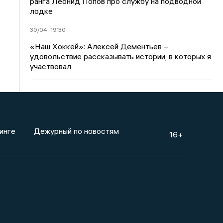
ранга Леонид Попов про службу на подводной
лодке
30/04
19:30
«Наш Хоккей»: Алексей Дементьев –
удовольствие рассказывать истории, в которых я
участвовал
инге
Дежурный по новостям
16+