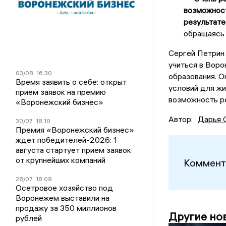
возможност
результате
обращаясь 
Сергей Петрин 
учиться в Воро
03/08
16:30
образования. 
Время заявить о себе: открыт
условий для жи
прием заявок на премию
возможность ре
«Воронежский бизнес»
Автор:
Дарья 
30/07
18:10
Премия «Воронежский бизнес»
ждет победителей-2026: 1
августа стартует прием заявок
от крупнейших компаний
Коммент
28/07
18:09
Осетровое хозяйство под
Воронежем выставили на
продажу за 350 миллионов
Другие но
рублей