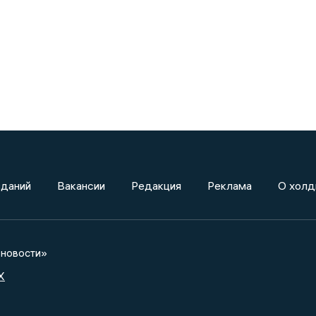
зданий
Вакансии
Редакция
Реклама
О холд
новости»
X