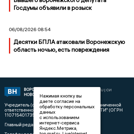
Госдумы объявили в розыск
06/08/2026 08:54
Десятки БПЛА атаковали Воронежскую
область ночью, есть повреждения
ВОРОНЕЖСКИЕ
2019 © VORONEZHNEWS.RU | СИ
НОВОСТИ
«Воронежские новости»
Нажимая кнопку вы
даете согласие на
Учредитель (соучредители): Общество с ограниченной
обработку персональных
ответственностью "РЕГИОНАЛЬНЫЕ НОВОСТИ" (ОГРН
данных
1107154017354)
с использованием
интернет-сервиса
Главный редактор: Пирогов А.А.
Яндекс.Метрика,
top.mail.ru, LiveInternet.