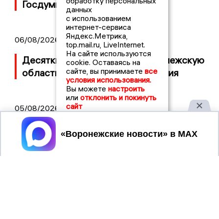
обработку персональных
Госдумы объявили в розыск
данных
с использованием
интернет-сервиса
Яндекс.Метрика,
06/08/2026 08:54
top.mail.ru, LiveInternet.
На сайте используются
Десятки БПЛА атаковали Воронежскую
cookie. Оставаясь на
сайте, вы принимаете
все
область ночью, есть повреждения
условия использования.
Вы можете
настроить
или
отклонить и покинуть
сайт
05/08/2026 14:40
Подробности банкротства группы
Принять
«Квант» с заводом в Воронеже
04/08/2026 09:41
Среди пострадавших при атаке на
Краснодарский край оказались две